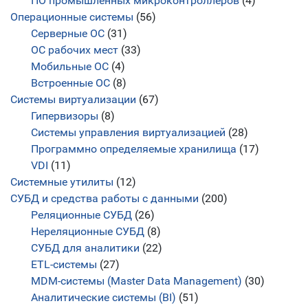
ПО промышленных микроконтроллеров
(4)
Операционные системы
(56)
Серверные ОС
(31)
ОС рабочих мест
(33)
Мобильные ОС
(4)
Встроенные ОС
(8)
Системы виртуализации
(67)
Гипервизоры
(8)
Системы управления виртуализацией
(28)
Программно определяемые хранилища
(17)
VDI
(11)
Системные утилиты
(12)
СУБД и средства работы с данными
(200)
Реляционные СУБД
(26)
Нереляционные СУБД
(8)
СУБД для аналитики
(22)
ETL-системы
(27)
MDM-системы (Master Data Management)
(30)
Аналитические системы (BI)
(51)