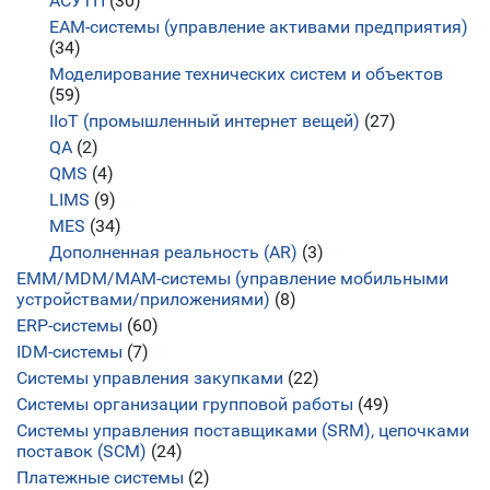
АСУТП
(30)
EAM-системы (управление активами предприятия)
(34)
Моделирование технических систем и объектов
(59)
IIoT (промышленный интернет вещей)
(27)
QA
(2)
QMS
(4)
LIMS
(9)
MES
(34)
Дополненная реальность (AR)
(3)
EMM/MDM/MAM-системы (управление мобильными
устройствами/приложениями)
(8)
ERP-системы
(60)
IDM-системы
(7)
Системы управления закупками
(22)
Системы организации групповой работы
(49)
Системы управления поставщиками (SRM), цепочками
поставок (SCM)
(24)
Платежные системы
(2)