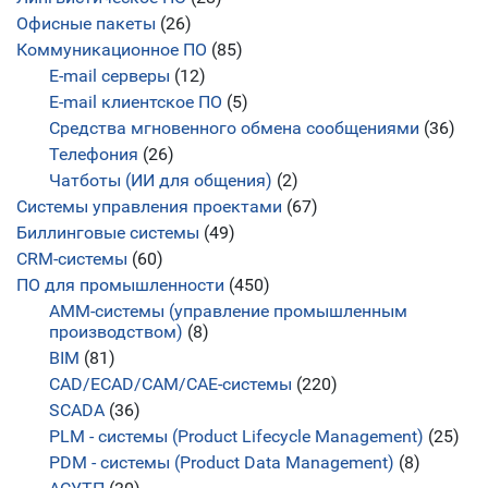
Офисные пакеты
(26)
Коммуникационное ПО
(85)
E-mail серверы
(12)
E-mail клиентское ПО
(5)
Средства мгновенного обмена сообщениями
(36)
Телефония
(26)
Чатботы (ИИ для общения)
(2)
Системы управления проектами
(67)
Биллинговые системы
(49)
CRM-системы
(60)
ПО для промышленности
(450)
AMM-системы (управление промышленным
производством)
(8)
BIM
(81)
CAD/ECAD/CAM/CAE-системы
(220)
SCADA
(36)
PLM - системы (Product Lifecycle Management)
(25)
PDM - системы (Product Data Management)
(8)