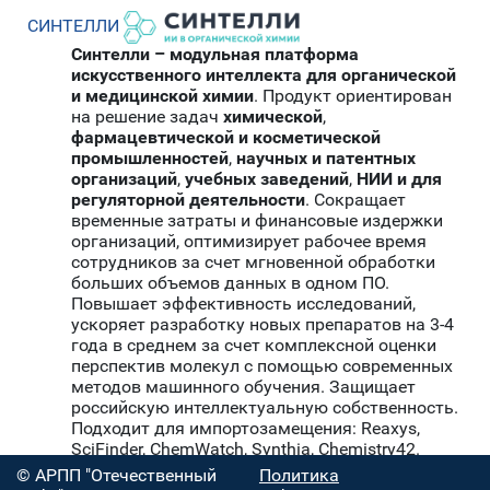
СИНТЕЛЛИ
Синтелли – модульная платформа
искусственного интеллекта для органической
и медицинской химии
. Продукт ориентирован
на решение задач
химической
,
фармацевтической и косметической
промышленностей
,
научных и патентных
организаций
,
учебных заведений
,
НИИ и для
регуляторной деятельности
. Сокращает
временные затраты и финансовые издержки
организаций, оптимизирует рабочее время
сотрудников за счет мгновенной обработки
больших объемов данных в одном ПО.
Повышает эффективность исследований,
ускоряет разработку новых препаратов на 3-4
года в среднем за счет комплексной оценки
перспектив молекул с помощью современных
методов машинного обучения. Защищает
российскую интеллектуальную собственность.
Подходит для импортозамещения: Reaxys,
SciFinder, ChemWatch, Synthia, Chemistry42.
© АРПП "Отечественный
Политика