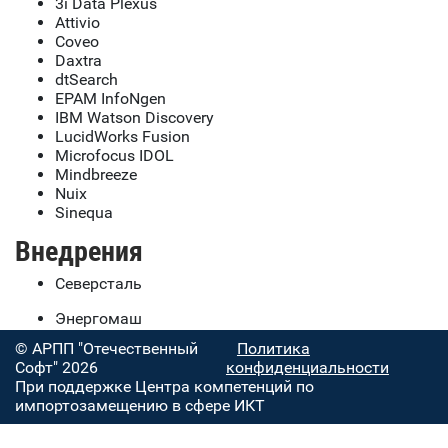
3i Data Plexus
Attivio
Coveo
Daxtra
dtSearch
EPAM InfoNgen
IBM Watson Discovery
LucidWorks Fusion
Microfocus IDOL
Mindbreeze
Nuix
Sinequa
Внедрения
Северсталь
Энергомаш
© АРПП "Отечественный
Политика
Софт" 2026
конфиденциальности
При поддержке Центра компетенций по
импортозамещению в сфере ИКТ