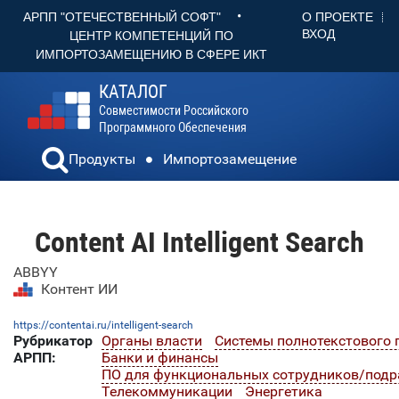
•
О ПРОЕКТЕ
АРПП "ОТЕЧЕСТВЕННЫЙ СОФТ"
ВХОД
ЦЕНТР КОМПЕТЕНЦИЙ ПО
ИМПОРТОЗАМЕЩЕНИЮ В СФЕРЕ ИКТ
КАТАЛОГ
Совместимости Российского
Программного Обеспечения
Продукты
Импортозамещение
Content AI Intelligent Search
ABBYY
Контент ИИ
https://contentai.ru/intelligent-search
Рубрикатор
Органы власти
Системы полнотекстового 
АРПП:
Банки и финансы
ПО для функциональных сотрудников/подр
Телекоммуникации
Энергетика