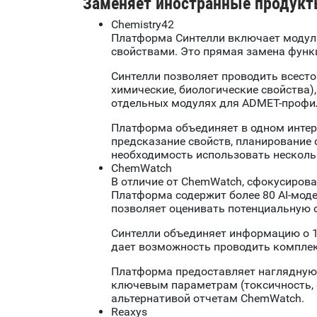
Заменяет иностранные продукт
Chemistry42
Платформа Синтелли включает модуль
свойствами. Это прямая замена функ
Синтелли позволяет проводить всест
химические, биологические свойства),
отдельных модулях для ADMET-профили
Платформа объединяет в одном интер
предсказание свойств, планирование 
необходимость использовать нескол
ChemWatch
В отличие от ChemWatch, сфокусирова
Платформа содержит более 80 AI-моде
позволяет оценивать потенциальную о
Синтелли объединяет информацию о 16
дает возможность проводить комплекс
Платформа предоставляет наглядную с
ключевым параметрам (токсичность, ф
альтернативой отчетам ChemWatch.
Reaxys