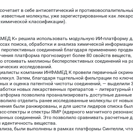
 сочетает в себе антисептический и противовоспалительн
о известные молекулы, уже зарегистрированные как лекар
-химической классификации).
МЕД К» решила использовать модульную ИИ-платформу дл
ессах поиска, обработки и анализа химической информации
а перспективных соединений благодаря применению продви
чения платформа прогнозирует более 80 свойств веществ,
о отсеивать миллионы бесперспективных соединений на ра
нических исследований.
иалисты компании ИНФАМЕД К провели первичный скринин
молекул. Затем, благодаря тщательной фильтрации по клю
ных и оценка патентной чистоты соединений, — выделили 
работки новых лекарственных препаратов – литературный 
атформа позволила проанализировать доступные данные 
зволило отделить ранее исследованные молекулы от новых
нения были ранжированы, и для шести лидеров списка был
с-спектры и спектры ЯМР (ядерного магнитного резонанс
анных соединений. Это позволило сравнивать расчетные д
и идентичность вещества.
нализа, были выполнены в рамках платформы Синтелли, чт