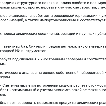
 задачах структурного поиска, анализа свойств и планиро
рами молекул, прогнозировать химические свойства, спект
стью локализована, работает в российской юрисдикции и у
 организаций, а также импортонезависима и соответствуе
х поиска химических соединений, реакций и научных публи
патентных баз, Синтелли предлагает локальную альтернат
еграцией ИИ-инструментов.
е требует подключения к иностранным серверам и соответст
ых.
етического анализа на основе собственной нейросетевой мо
екулы.
Синтелли является встроенный модуль расчета стоимости
выбрать оптимальный с учетом экономической эффективнос
еза.
обна прогнозировать возможные продукты химических реа