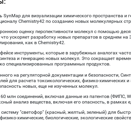
ы:
 SynMap для визуализации химического пространства и г
ционалу Chemistry42 по созданию новых молекулярных стр
ороннюю оценку перспективности молекул с помощью десят
 что ускоряет разработку новых препаратов в среднем на 3
рования, как в Chemistry42.
фейсе инструменты, которые в зарубежных аналогах часто
синтеза и генерацию новых молекул. Это сокращает време
ько специализированных программных продуктов.
нного на регуляторной документации и безопасности, Синт
лей для расчета токсикологических, физико-химических и 
пасность новых, еще не изученных молекул.
0 млн соединений, включая данные из патентов (ФИПС, WI
ный анализ вещества, включая его опасность, в рамках е
истему "светофор" (красный, желтый, зеленый) для быст
изико-химические, биологические, экологические свойств