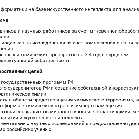
орматики на базе искусственного интеллекта для анализ
дачи
:
дников и научных работников за счет мгновенной обрабо
аний
издержек на исследования за счет комплексной оценки п
чения
енных и химических препаратов на 3-4 года в среднем
еллектуальной собственности
арственных целей
:
и государственных программ РФ
кого суверенитетов РФ и создание собственной инфрастру
органической химии
ти в области предотвращения химического терроризма, эко
атформы в химической отрасли, импортозамещения
отовки специалистов мирового уровня в области химии, м
азвития искусственного интеллекта
ментальных научных исследований и предоставления дос
ах российских ученых