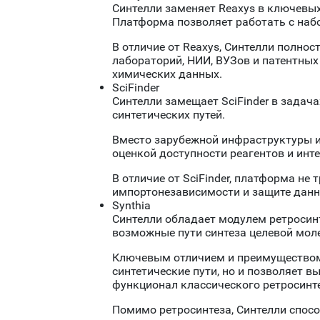
Синтелли заменяет Reaxys в ключевых
Платформа позволяет работать с набо
В отличие от Reaxys, Синтелли полно
лабораторий, НИИ, ВУЗов и патентных
химических данных.
SciFinder
Синтелли замещает SciFinder в задача
синтетических путей.
Вместо зарубежной инфраструктуры и 
оценкой доступности реагентов и инт
В отличие от SciFinder, платформа н
импортонезависимости и защите данн
Synthia
Синтелли обладает модулем ретросинт
возможные пути синтеза целевой мол
Ключевым отличием и преимуществом 
синтетические пути, но и позволяет 
функционал классического ретросинт
Помимо ретросинтеза, Синтелли спос