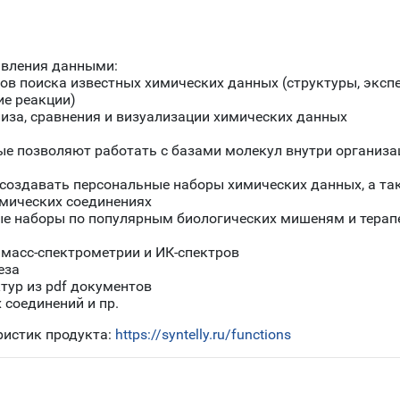
авления данными:
в поиска известных химических данных (структуры, эксп
ие реакции)
иза, сравнения и визуализации химических данных
е позволяют работать с базами молекул внутри организа
создавать персональные наборы химических данных, а та
мических соединениях
ые наборы по популярным биологических мишеням и тера
 масс-спектрометрии и ИК-спектров
еза
тур из pdf документов
 соединений и пр.
ристик продукта:
https://syntelly.ru/functions