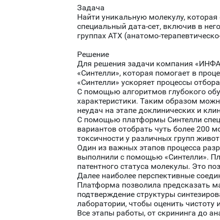
Задача
Найти уникальную молекулу, которая
специальный дата-сет, включив в нег
группах АТХ (анатомо-терапевтическо
Решение
Для решения задачи компания «ИНФА
«Синтелли», которая помогает в проц
«Синтелли» ускоряет процессы отбор
С помощью алгоритмов глубокого обу
характеристики. Таким образом можн
неудач на этапе доклинических и кли
С помощью платформы Синтелли спец
вариантов отобрать чуть более 200 
токсичности у различных групп живот
Один из важных этапов процесса раз
выполнили с помощью «Синтелли». Пл
патентного статуса молекулы. Это по
Далее наиболее перспективные соеди
Платформа позволила предсказать мас
подтверждение структуры синтезиров
лаборатории, чтобы оценить чистоту 
Все этапы работы, от скрининга до а