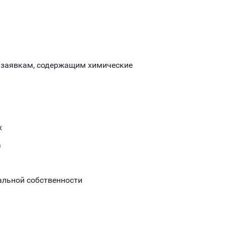
о заявкам, содержащим химические
х
а
альной собственности