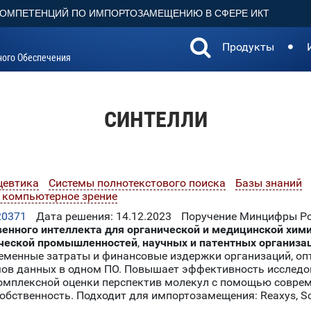
КОМПЕТЕНЦИЙ ПО ИМПОРТОЗАМЕЩЕНИЮ В СФЕРЕ ИКТ
Продукты
ного Обеспечения
СИНТЕЛЛИ
цевтика
Системы полнотекстового поиска
Базы знаний
, компьютерное зрение
20371
Дата решения: 14.12.2023
Поручение Минцифры Рос
венного интеллекта для органической и медицинской хим
ической промышленностей
,
научных и патентных организа
ременные затраты и финансовые издержки организаций, оп
ов данных в одном ПО. Повышает эффективность исследов
т комплексной оценки перспектив молекул с помощью совр
ственность. Подходит для импортозамещения: Reaxys, SciFi