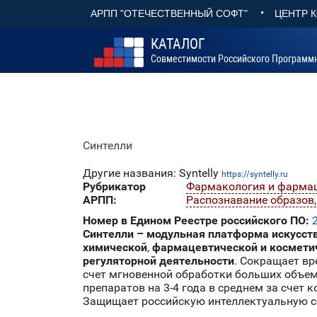
•
АРПП "ОТЕЧЕСТВЕННЫЙ СОФТ"
ЦЕНТР 
КАТАЛОГ
Совместимости Российского Программ
Синтелли
Другие названия: Syntelly
https://syntelly.ru
Рубрикатор
Фармакология и фарма
АРПП:
Распознавание образов
Номер в Едином Реестре российского ПО:
Синтелли – модульная платформа искусст
химической
,
фармацевтической и космет
регуляторной деятельности
. Сокращает в
счет мгновенной обработки больших объем
препаратов на 3-4 года в среднем за сче
Защищает российскую интеллектуальную соб