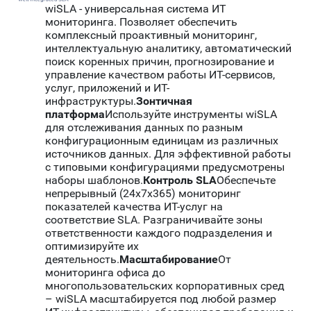
wiSLA - универсальная система ИТ
мониторинга. Позволяет обеспечить
комплексный проактивный мониторинг,
интеллектуальную аналитику, автоматический
поиск коренных причин, прогнозирование и
управление качеством работы ИТ-сервисов,
услуг, приложений и ИТ-
инфраструктуры.
Зонтичная
платформа
Используйте инструменты wiSLA
для отслеживания данных по разным
конфигурационным единицам из различных
источников данных. Для эффективной работы
с типовыми конфигурациями предусмотрены
наборы шаблонов.
Контроль SLA
Обеспечьте
непрерывный (24х7х365) мониторинг
показателей качества ИТ-услуг на
соответствие SLA. Разграничивайте зоны
ответственности каждого подразделения и
оптимизируйте их
деятельность.
Масштабирование
От
мониторинга офиса до
многопользовательских корпоративных сред
– wiSLA масштабируется под любой размер