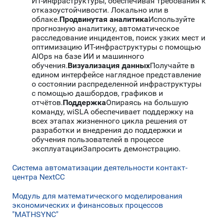
ИТ-инфраструктуры, обеспечивая требования к
отказоустойчивости. Локально или в
облаке.
Продвинутая аналитика
Используйте
прогнозную аналитику, автоматическое
расследование инцидентов, поиск узких мест и
оптимизацию ИТ-инфраструктуры с помощью
AIOps на базе ИИ и машинного
обучения.
Визуализация данных
Получайте в
едином интерфейсе наглядное представление
о состоянии распределенной инфраструктуры
с помощью дашбордов, графиков и
отчётов.
Поддержка
Опираясь на большую
команду, wiSLA обеспечивает поддержку на
всех этапах жизненного цикла решения от
разработки и внедрения до поддержки и
обучения пользователей в процессе
эксплуатацииЗапросить демонстрацию.
Система автоматизации деятельности контакт-
центра NextCC
Модуль для математического моделирования
экономических и финансовых процессов
"MATHSYNC"