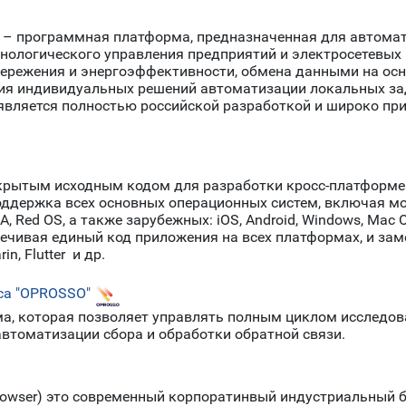
M) – программная платформа, предназначенная для автома
хнологического управления предприятий и электросетевых 
ережения и энергоэффективности, обмена данными на осно
я индивидуальных решений автоматизации локальных за
является полностью российской разработкой и широко пр
крытым исходным кодом для разработки кросс-платформе
оддержка всех основных операционных систем, включая мо
OSA, Red OS, а также зарубежных: iOS, Android, Windows, Mac
спечивая единый код приложения на всех платформах, и з
in, Flutter и др.
са "OPROSSO"
ма, которая позволяет управлять полным циклом исследов
автоматизации сбора и обработки обратной связи.
oBrowser) это современный корпоратинвый индустриальный