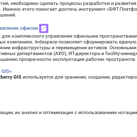
я, необходимо сделать процессы разработки и развития 
. Именно этого помогает достичь инструмент «БФТ.Платф
ешений.
равления офисом
а для комплексного управления офисными пространствами
ных компаниях. Indaspace позволяет сформировать един
оянии инфраструктуры и перемещении активов. Основными
ивных департаментов (АХО), ИТ-директора и facility-мен
ышению прозрачности эксплуатации рабочих пространств.
 GIS»
berry GIS
используется для хранения, создания, редактир
ации, их анализ и оптимизация с использованием нотации