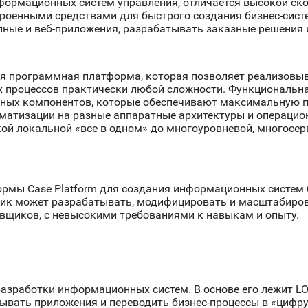
формационных систем управления, отличается высокой с
строенными средствами для быстрого создания бизнес-сис
пные и веб-приложения, разрабатывать заказные решения 
ьная программная платформа, которая позволяет реализов
х процессов практически любой сложности. Функциональн
ных компонентов, которые обеспечивают максимальную пр
матизации на разные аппаратные архитектуры и операцио
кой локальной «все в одном» до многоуровневой, многосе
тформы Case Platform для создания информационных систе
чик может разрабатывать, модифицировать и масштабиро
вщиков, с невысокими требованиями к навыкам и опыту.
разработки информационных систем. В основе его лежит 
ывать приложения и переводить бизнес-процессы в «цифру