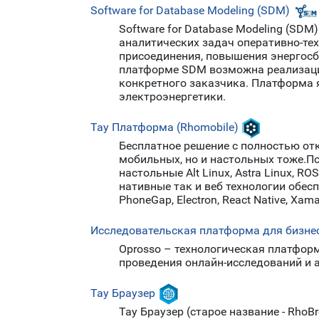
Software for Database Modeling (SDM)
Software for Database Modeling (SD
аналитических задач оперативно-те
присоединения, повышения энергосб
платформе SDM возможна реализаци
конкретного заказчика. Платформа 
электроэнергетики.
Тау Платформа (Rhomobile)
Бесплатное решение с полностью от
мобильных, но и настольных тоже.П
настольные Alt Linux, Astra Linux, R
нативные так и веб технологии обе
PhoneGap, Electron, React Native, Xamar
Исследовательская платформа для бизне
Oprosso – технологическая платфор
проведения онлайн-исследований и 
Тау Браузер
Тау Браузер (старое название - Rh