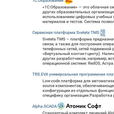
1С:Образование
«1С:Образование» — это облачная с
других образовательных организаций
использованием цифровых учебных м
материалов и тестов. Система позво
Сервисная платформа Svetets TMS
Svetets TMS – платформа предназна
связи, а также для построения опе
телефонных сетей, сетей подвижной 
«Виртуальный контакт-центр). Нали
других разработчиков, например, в
операционной системе: RedOS, Астра 
ТRS.EVA универсальная программная пл
Low-code платформа для автоматиза
source компонентов, обеспечивающе
конфигурации из отдельных функци
специфику организации.Разработка 
Alpha.SCADA
Стандартный комплект лицензий Alp