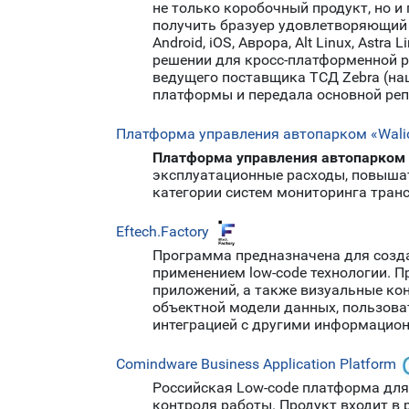
не только коробочный продукт, но 
получить бразуер удовлетворяющий 
Android, iOS, Аврора, Alt Linux, Astr
решении для кросс-платформенной раз
ведущего поставщика ТСД Zebra (наш
платформы и передала основной реп
Платформа управления автопарком «Wali
Платформа управления автопарком 
эксплуатационные расходы, повышат
категории систем мониторинга транс
Eftech.Factory
Программа предназначена для созда
применением low-code технологии. 
приложений, а также визуальные ко
объектной модели данных, пользова
интеграцией с другими информацио
Comindware Business Application Platform
Российская Low-code платформа для
контроля работы. Продукт входит в 