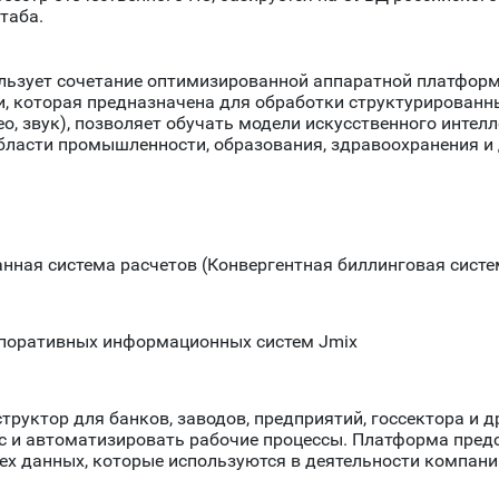
таба.
ьзует сочетание оптимизированной аппаратной платформ
и, которая предназначена для обработки структурирован
део, звук), позволяет обучать модели искусственного инте
бласти промышленности, образования, здравоохранения и 
ная система расчетов (Конвергентная биллинговая систе
поративных информационных систем Jmix
труктор для банков, заводов, предприятий, госсектора и 
с и автоматизировать рабочие процессы. Платформа пред
тех данных, которые используются в деятельности компан