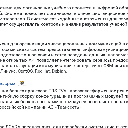
истема для организации учебного процесса в цифровой обр
. Система позволяет организовать очное, дистанционное 
атериалов. В системе есть удобные инструменты для сам
ляет осуществлять контроль и анализ результатов учебной
чена для организации унифицированных коммуникаций в с
раторами связи систем предоставления инфокоммуникацио
радиотелефонной связи и сетей передачи данных (например
чие открытых API позволяет интегрировать сервисы, пред
страивать функции коммуникаций в интерфейсы CRM или и
Линукс, CentOS, RedHat, Debian.
атформа
ции бизнес-процессов TRS.EVA - кроссплатформенное реше
е гибкую сборку конфигурации из программных модулей по
ональных блоков программных модулей позволяет операт
российской компании АО «Транссеть».
ha.SCADA предназначен для разработки систем клиент-сер