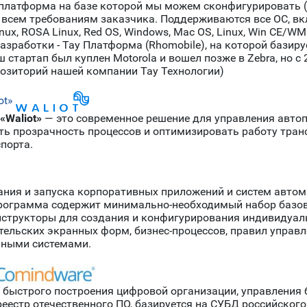
и платформа на базе которой мы можем сконфигурировать 
всем требованиям заказчика. Поддерживаются все ОС, вк
a Linux, ROSA Linux, Red OS, Windows, Mac OS, Linux, Win CE
работки - Тау Платформа (Rhomobile), на которой базирует
 стартап был куплен Motorola и вошел позже в Zebra, но с
озиторий нашей компании Тау Технологии)
ot»
«Waliot»
— это современное решение для управления автоп
ь прозрачность процессов и оптимизировать работу тран
порта.
ния и запуска корпоративных приложений и систем автом
Программа содержит минимально-необходимый набор базо
нструкторы для создания и конфигурирования индивидуал
тельских экранных форм, бизнес-процессов, правил управ
нными системами.
 быстрого построения цифровой организации, управления 
реестр отечественного ПО, базируется на СУБД российског