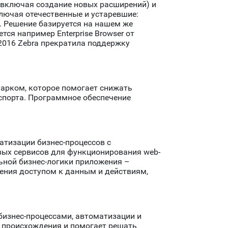
(включая создание новых расширений) и
лючая отечественные и устаревшие:
/WM. Решение базируется на нашем же
ся например Enterprise Browser от
 2016 Zebra прекратила поддержку
арком, которое помогает снижать
спорта. Программное обеспечение
атизации бизнес-процессов с
вых сервисов для функционирования web-
ьной бизнес-логики приложения –
ления доступом к данным и действиям,
бизнес-процессами, автоматизации и
о происхождения и помогает решать