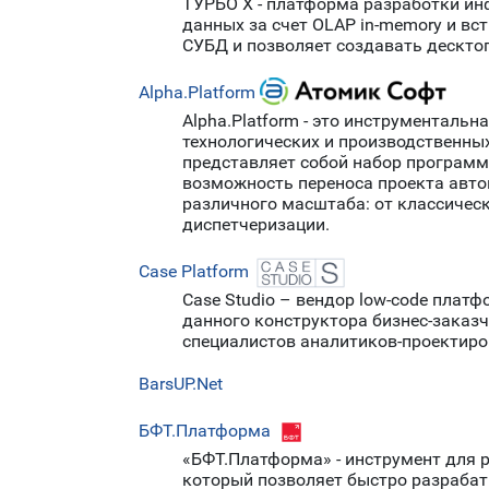
ТУРБО X - платформа разработки ин
данных за счет OLAP in-memory и в
СУБД и позволяет создавать дескто
Alpha.Platform
Alpha.Platform - это инструментал
технологических и производственны
представляет собой набор программ
возможность переноса проекта авто
различного масштаба: от классичес
диспетчеризации.
Case Platform
Case Studio – вендор low-code пла
данного конструктора бизнес-заказ
специалистов аналитиков-проектиро
BarsUP.Net
БФТ.Платформа
«БФТ.Платформа» - инструмент для 
который позволяет быстро разрабат