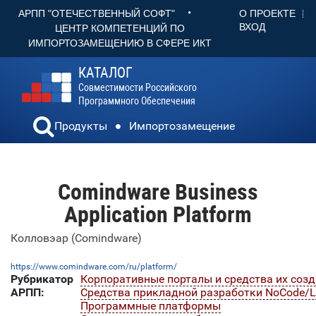
•
О ПРОЕКТЕ
АРПП "ОТЕЧЕСТВЕННЫЙ СОФТ"
ВХОД
ЦЕНТР КОМПЕТЕНЦИЙ ПО
ИМПОРТОЗАМЕЩЕНИЮ В СФЕРЕ ИКТ
КАТАЛОГ
Совместимости Российского
Программного Обеспечения
Продукты
Импортозамещение
Comindware Business
Application Platform
Колловэар (Comindware)
https://www.comindware.com/ru/platform/
Рубрикатор
Корпоративные порталы и средства их соз
АРПП:
Средства прикладной разработки NoCode/
Программные платформы