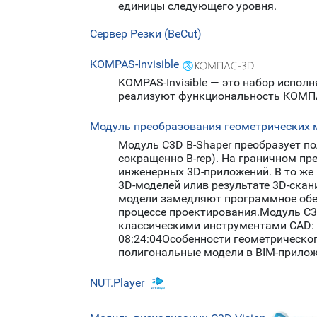
единицы следующего уровня.
Сервер Резки (BeCut)
KOMPAS-Invisible
KOMPAS-Invisible — это набор испо
реализуют функциональность КОМП
Модуль преобразования геометрических м
Модуль C3D B-Shaper преобразует по
сокращенно B-rep). На граничном п
инженерных 3D-приложений. В то же 
3D-моделей илив результате 3D-ска
модели замедляют программное обесп
процессе проектирования.Модуль C3D
классическими инструментами CAD: в
08:24:04Особенности геометрическог
полигональные модели в BIM-прилож
NUT.Player