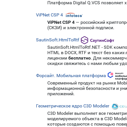
Платформа Digital Q.VCS позволяет 
ViPNet CSP 4
ViPNet CSP 4
— российский криптопр
(СКЗИ) и электронной подписи.
SautinSoft.HtmlToRtf
SautinSoft.HtmlToRtf.NET - SDK ко
HTML в DOCX, RTF и текст без каких
лицензии
бесплатно
. Для некоммерч
скидки свяжитесь с нами любым удо
Форсайт. Мобильная платформа
Современный продукт на рынке Mobil
информационной безопасности и ун
приложений.
Геометрическое ядро C3D Modeler
C3D Modeler выполняет все геометр
моделируемого объекта в C3D Modele
которые создаются с помощью повер