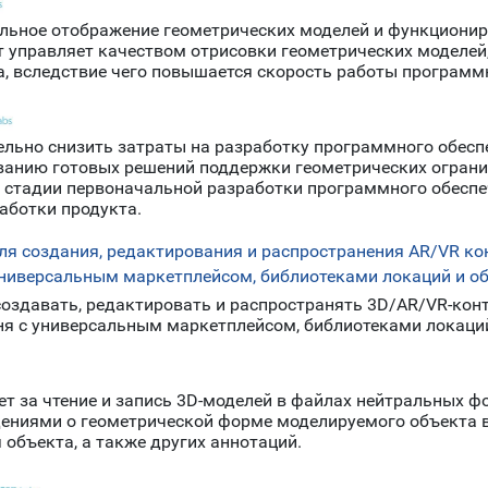
уальное отображение геометрических моделей и функциони
 управляет качеством отрисовки геометрических моделей,
, вследствие чего повышается скорость работы программ
ельно снизить затраты на разработку программного обесп
анию готовых решений поддержки геометрических огранич
 стадии первоначальной разработки программного обеспеч
аботки продукта.
я создания, редактирования и распространения AR/VR ко
универсальным маркетплейсом, библиотеками локаций и о
оздавать, редактировать и распространять 3D/AR/VR-кон
я с универсальным маркетплейсом, библиотеками локаций 
ет за чтение и запись 3D-моделей в файлах нейтральных 
едениями о геометрической форме моделируемого объекта
 объекта, а также других аннотаций.