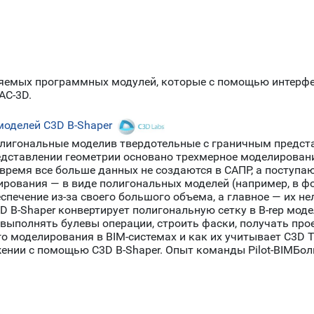
лняемых программных модулей, которые с помощью интер
АС-3D.
оделей C3D B-Shaper
лигональные моделив твердотельные с граничным представл
редставлении геометрии основано трехмерное моделирова
время все больше данных не создаются в САПР, а поступаю
нирования — в виде полигональных моделей (например, в 
ечение из-за своего большого объема, а главное — их не
 B-Shaper конвертирует полигональную сетку в B-rep мод
ыполнять булевы операции, строить фаски, получать прое
о моделирования в BIM-системах и как их учитывает C3D T
ении с помощью C3D B-Shaper. Опыт команды Pilot-BIMБол