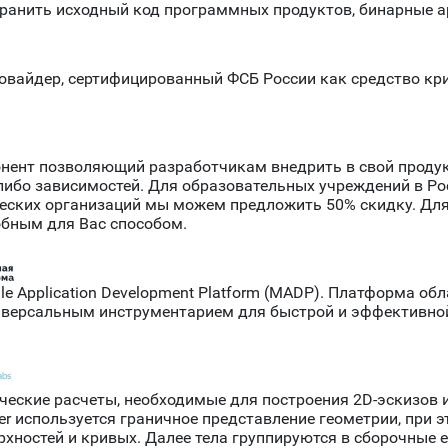
хранить исходный код программных продуктов, бинарные а
овайдер, сертифицированный ФСБ России как средство к
мпонент позволяющий разработчикам внедрить в свой прод
-либо зависимостей. Для образовательных учреждений в Р
еских организаций мы можем предложить 50% скидку. Для
бным для Вас способом.
e Application Development Platform (MADP). Платформа о
иверсальным инструментарием для быстрой и эффективн
ические расчеты, необходимые для построения 2D-эскизов
r используется граничное представление геометрии, при э
хностей и кривых. Далее тела группируются в сборочные 