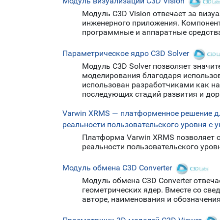
Модуль визуализации C3D Vision
Модуль C3D Vision отвечает за виз
инженерного приложения. Компонент
программные и аппаратные средства
Параметрическое ядро C3D Solver
Модуль C3D Solver позволяет значит
моделирования благодаря использов
использован разработчиками как на
последующих стадий развития и дор
Varwin XRMS — платформенное решение дл
реальности пользовательского уровня с 
Платформа Varwin XRMS позволяет с
реальности пользовательского уровн
Модуль обмена C3D Converter
Модуль обмена C3D Converter отвеча
геометрических ядер. Вместе со св
авторе, наименования и обозначения