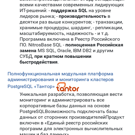
всеми качествами современных лидирующих
ИТ-решений: -
поддержка SQL
на уровне
лидеров рынка; -
производительность
в
десятки раз выше конкурентов; - транзакции,
хранимые процедуры, шардинг, - репликации,
масштабируемость, надежность - и т.д.
Программа включена в Реестр Российского
ПО. NitrosBase SQL -
полноценная Российская
замена
MS SQL, Oracle, IBM DB2 и другим
СУБД,
при кратном повышении
быстродействия
.
Полнофункциональная модульная платформа
администрирования и мониторинга кластеров
PostgreSQL «Тантор»
Уникальная разработка, позволяющая вести
мониторинг и администрировать все
корпоративные базы данных на основе
PostgreSQLВозможность подключать базы
данных от сторонних производителейПродукт
включен в «Единый реестр российских
программ для электронных вычислительных
машин и баз данных»