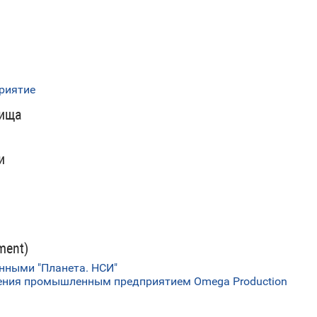
риятие
лища
и
ment)
нными "Планета. НСИ"
ения промышленным предприятием Omega Production