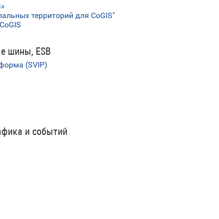
S»
альных территорий для CoGIS"
 CoGIS
ые шины, ESB
форма (SVIP)
афика и событий
ь