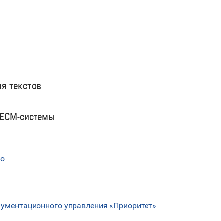
я текстов
 ECM-системы
no
ментационного управления «Приоритет»