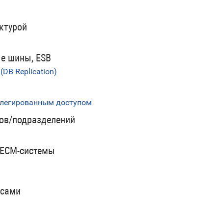
ктурой
ые шины, ESB
DB Replication)
вилегированным доступом
ов/подразделений
 ECM-системы
ссами