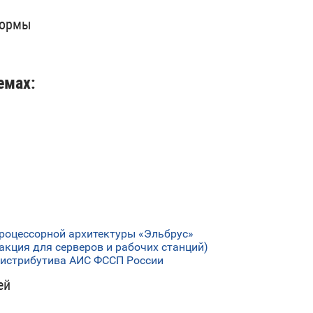
формы
емах:
я процессорной архитектуры «Эльбрус»
акция для серверов и рабочих станций)
дистрибутива АИС ФССП России
ей