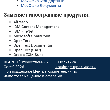
МойОфис Стандартный
МойОфис Документы
Заменяет иностранные продукты:
Alfresco
IBM Content Management
IBM FileNet
Microsoft SharePoint
OpenText
OpenText Documentum
OpenText (SAP)
Oracle ECM Suite
© АРПП "Отечественный
Политика
Софт" 2026
конфиденциальности
При поддержке Центра компетенций по
импортозамещению в сфере ИКТ