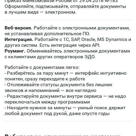
Приказ Минкомсвязи России от 29.04.2016 №183
Оформляйте, подписывайте, отправляйте документы
в лучшем виде — электронном.
Веб-версия.
Работайте с электронными документами,
не устанавливая дополнительное ПО.
Интеграция.
Работайте с 1С, SAP, Oracle, MS Dynamics и
другиз систем. Есть интеграция через API.
Роуминг.
Обменивайтесь электронными документами
с кклиентами других оператворов ЭДО.
Работайте с документами легко:
- Разберётесь за пару минут — интерфейс интуитивно
понятен, сразу переходите к работе
- Отслеживайте статусы документа без лишних
звонков и напоминаний — все наглядно
- Редактируйте документы внутри сервиса — не надо
переключаться между программами
- Находите нужное за минуты — умный поиск держит
любой документ под рукой, даже спустя годы