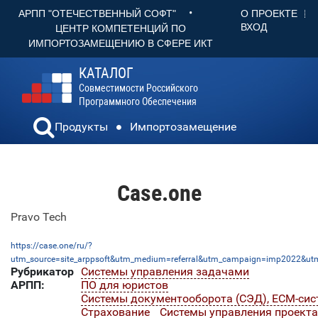
•
О ПРОЕКТЕ
АРПП "ОТЕЧЕСТВЕННЫЙ СОФТ"
ВХОД
ЦЕНТР КОМПЕТЕНЦИЙ ПО
ИМПОРТОЗАМЕЩЕНИЮ В СФЕРЕ ИКТ
КАТАЛОГ
Совместимости Российского
Программного Обеспечения
Продукты
Импортозамещение
Case.one
Pravo Tech
https://case.one/ru/?
utm_source=site_arppsoft&utm_medium=referral&utm_campaign=imp2022&utm
Рубрикатор
Системы управления задачами
АРПП:
ПО для юристов
Системы документооборота (СЭД), ECM-си
Страхование
Системы управления проект