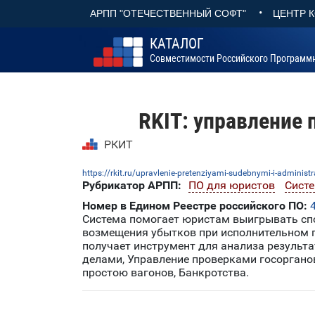
•
АРПП "ОТЕЧЕСТВЕННЫЙ СОФТ"
ЦЕНТР 
КАТАЛОГ
Совместимости Российского Программ
RKIT: управление 
РКИТ
https://rkit.ru/upravlenie-pretenziyami-sudebnymi-i-administ
Рубрикатор АРПП:
ПО для юристов
Сист
Номер в Едином Реестре российского ПО:
Система помогает юристам выигрывать спо
возмещения убытков при исполнительном п
получает инструмент для анализа результ
делами, Управление проверками госоргано
простою вагонов, Банкротства.