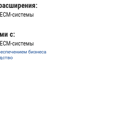
расширения:
 ECM-системы
ми с:
 ECM-системы
беспечением бизнеса
дство