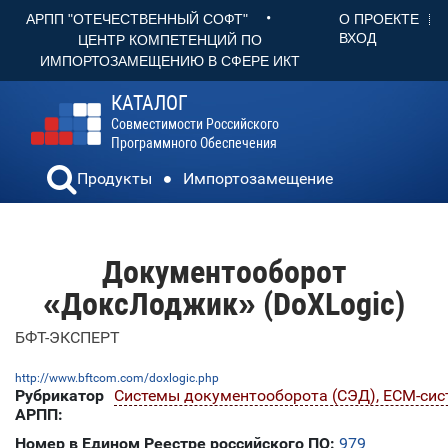
•
О ПРОЕКТЕ
АРПП "ОТЕЧЕСТВЕННЫЙ СОФТ"
ВХОД
ЦЕНТР КОМПЕТЕНЦИЙ ПО
ИМПОРТОЗАМЕЩЕНИЮ В СФЕРЕ ИКТ
КАТАЛОГ
Совместимости Российского
Программного Обеспечения
Продукты
Импортозамещение
Документооборот
«ДоксЛоджик» (DoXLogic)
БФТ-ЭКСПЕРТ
http://www.bftcom.com/doxlogic.php
Рубрикатор
Системы документооборота (СЭД), ECM-си
АРПП:
Номер в Едином Реестре российского ПО:
979