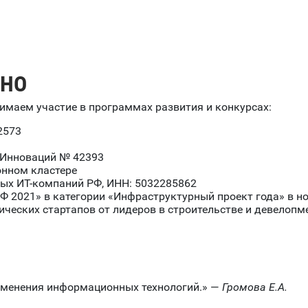
ЖНО
имаем участие в программах развития и конкурсах:
2573
 Инноваций № 42393
онном кластере
ных ИТ-компаний РФ, ИНН: 5032285862
Ф 2021» в категории «Инфраструктурный проект года» в но
ческих стартапов от лидеров в строительстве и девелопме
именения информационных технологий.» —
Громова Е.А.