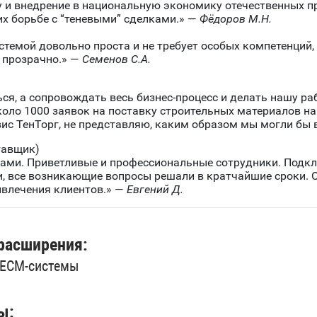
у и внедрение в национальную экономику отечественных
х борьбе с “теневыми” сделками.» —
Фёдоров М.Н.
стемой довольно проста и не требует особых компетенций, 
, прозрачно.» —
Семенов С.А.
ься, а сопровождать весь бизнес-процесс и делать нашу ра
коло 1000 заявок на поставку строительных материалов на
вис ТенТорг, не представляю, каким образом мы могли бы 
тавщик)
тами. Приветливые и профессиональные сотрудники. Подк
и, все возникающие вопросы решали в кратчайшие сроки. 
ивлечения клиентов.» —
Евгений Д.
расширения:
 ECM-системы
ы: