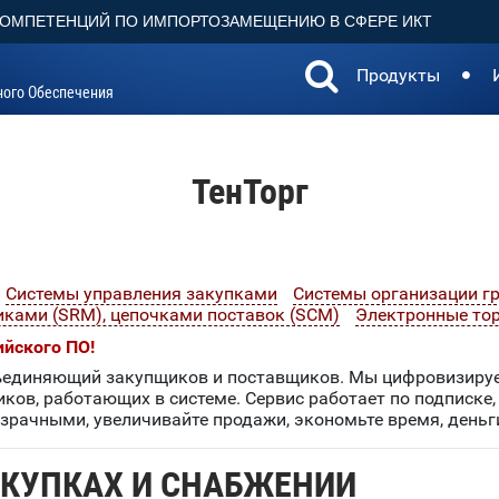
КОМПЕТЕНЦИЙ ПО ИМПОРТОЗАМЕЩЕНИЮ В СФЕРЕ ИКТ
Продукты
ного Обеспечения
ТенТорг
Системы управления закупками
Системы организации г
ками (SRM), цепочками поставок (SCM)
Электронные то
ийского ПО!
ъединяющий закупщиков и поставщиков. Мы цифровизируем
иков, работающих в системе. Сервис работает по подписке,
озрачными, увеличивайте продажи, экономьте время, деньг
АКУПКАХ И СНАБЖЕНИИ