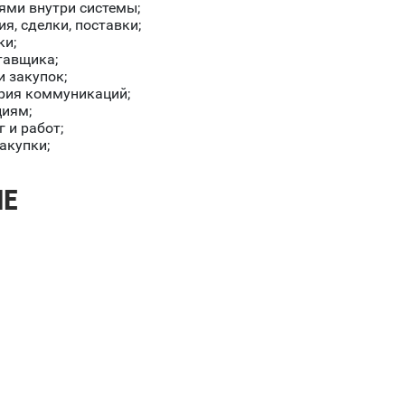
ями внутри системы;
, сделки, поставки;
ки;
тавщика;
 закупок;
ория коммуникаций;
циям;
 и работ;
акупки;
ИЕ