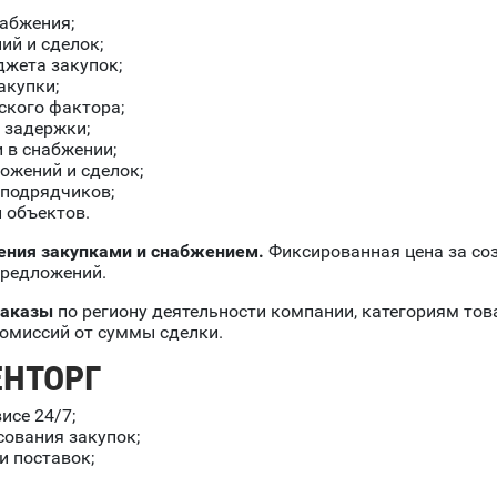
набжения;
ий и сделок;
джета закупок;
акупки;
ского фактора;
 задержки;
 в снабжении;
ожений и сделок;
 подрядчиков;
 объектов.
ения закупками и снабжением.
Фиксированная цена за со
 предложений.
заказы
по региону деятельности компании, категориям това
комиссий от суммы сделки.
ЕНТОРГ
исе 24/7;
сования закупок;
и поставок;