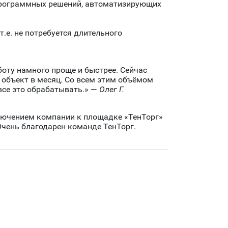
 программных решений, автоматизирующих
т.е. не потребуется длительного
боту намного проще и быстрее. Сейчас
 объект в месяц. Со всем этим объёмом
все это обрабатывать.» —
Олег Г.
лючением компании к площадке «ТенТорг»
Очень благодарен команде ТенТорг.