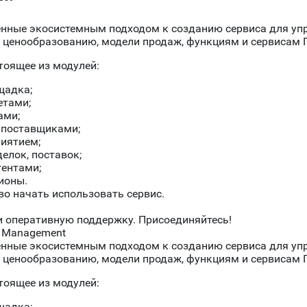
нные экосистемным подходом к созданию сервиса для упр
о ценообразованию, модели продаж, функциям и сервисам 
тоящее из модулей:
щадка;
етами;
ами;
 поставщиками;
риятием;
делок, поставок;
гентами;
гионы.
во начать использовать сервис.
и оперативную поддержку. Присоединяйтесь!
er Management
нные экосистемным подходом к созданию сервиса для упр
о ценообразованию, модели продаж, функциям и сервисам 
тоящее из модулей:
щадка;