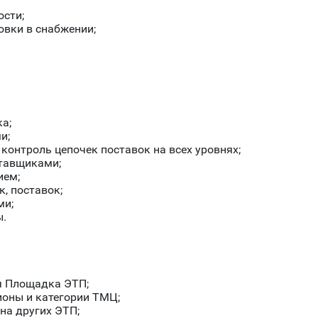
сти;
овки в снабжении;
а;
и;
контроль цепочек поставок на всех уровнях;
ставщиками;
ием;
к, поставок;
ми;
ы.
я Площадка ЭТП;
ионы и категории ТМЦ;
на других ЭТП;