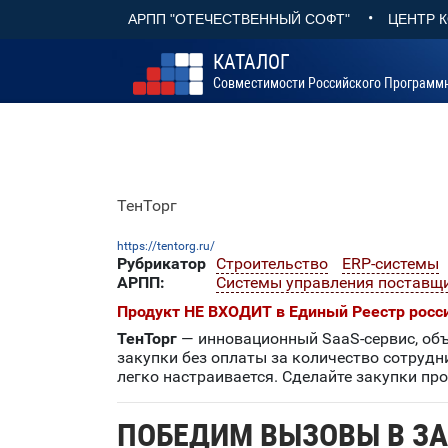
•
АРПП "ОТЕЧЕСТВЕННЫЙ СОФТ"
ЦЕНТР 
КАТАЛОГ
Совместимости Российского Программ
ТенТорг
https://tentorg.ru/
Рубрикатор
Строительство
ERP-системы
АРПП:
Системы управления поставщи
Продукт НЕ ВХОДИТ в Единый Реестр росс
ТенТорг
— инновационный SaaS-сервис, об
закупки без оплаты за количество сотрудн
легко настраивается. Сделайте закупки пр
ПОБЕДИМ ВЫЗОВЫ
В З