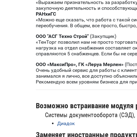
«Выражаем признательность за разработк
закупочную деятельность и способствующи
РАНхиГС
«Можно еще сказать, что работа с такой си
переобучения. В общем, все просто, быстро
ООО "АСГ Техно Строй"
(Закупщик)
«ТенТорг позволил нам не просто торговат
нагрузка на отдел снабжения составляет о
справляются 5 снабженцев. Если бы не сер
ООО «МаксиПро», ГК «Леруа Мерлен»
(Пос
Очень удобный сервис для работы с клиен
занимался я лично, все доступно объяснил
Рекомендую всем уровням бизнеса для пр
Возможно встраивание модуля 
Системы документооборота (СЭД),
Диадок
Заменяет иностранные продукт