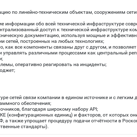
цию по линейно-техническим объектам, сооружениям сет
ие информации обо всей технической инфраструктуре совр
нтрализованный доступ к технической инфраструктуре ко
ехническую документацию, используя мощные и эффективн
и сетей, построенных на любых технологиях;
о, как все компоненты связаны друг с другом, и позволяе
и управлять различными процессами как центральный реп
и;
лемы, оперативно реагировать на инциденты;
юджет;
ре сетей связи компании в едином источнике и с легким д
аммного обеспечения;
очников, благодаря широкому набору API;
КЕ (конфигурационных единиц) и факторов, от которых они
Ф, а также упрощает процедуру подачи отчётности в Роско
ственные стандарты).