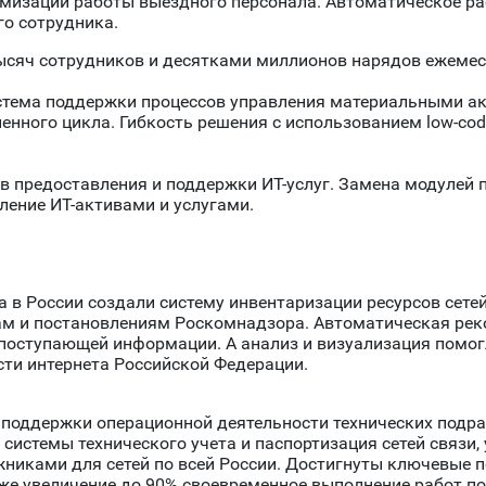
мизации работы выездного персонала. Автоматическое ра
о сотрудника.
ысяч сотрудников и десятками миллионов нарядов ежемес
стема поддержки процессов управления материальными ак
енного цикла. Гибкость решения с использованием low-co
 предоставления и поддержки ИТ-услуг. Замена модулей п
ение ИТ-активами и услугами.
а в России создали систему инвентаризации ресурсов сете
м и постановлениям Роскомнадзора. Автоматическая рек
поступающей информации. А анализ и визуализация помог
сти интернета Российской Федерации.
поддержки операционной деятельности технических подр
системы технического учета и паспортизация сетей связи,
жниками для сетей по всей России. Достигнуты ключевые
кже увеличение до 90% своевременное выполнение работ п