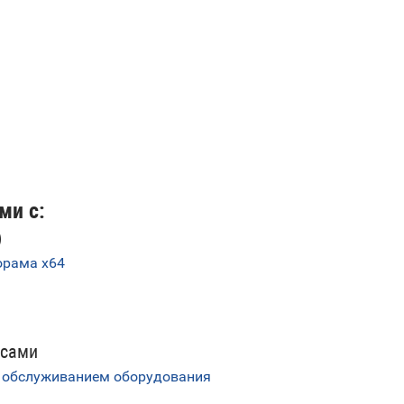
ми с:
)
орама х64
ь
ссами
 обслуживанием оборудования