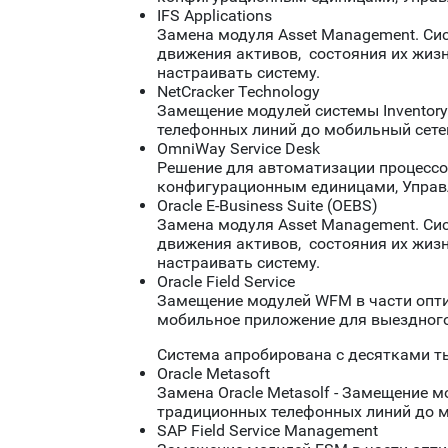
IFS Applications
Замена модуля Asset Management. Си
движения активов, состояния их жизн
настраивать систему.
NetCracker Technology
Замещение модулей системы Inventory
телефонных линий до мобильный сетей
OmniWay Service Desk
Решение для автоматизации процессов
конфигурационным единицами, Управл
Oracle E-Business Suite (OEBS)
Замена модуля Asset Management. Си
движения активов, состояния их жизн
настраивать систему.
Oracle Field Service
Замещение модулей WFM в части опти
мобильное приложение для выездного
Система апробирована с десятками т
Oracle Metasoft
Замена Oracle Metasolf - Замещение м
традиционных телефонных линий до мо
SAP Field Service Management