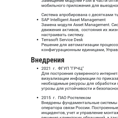
Замещение модулей FSM в части опти
мобильного приложения для выездног
Система апробирована с десятками т
SAP Intelligent Asset Management
Замена модуля Asset Management. Си
движения активов, состояния их жизн
настраивать систему.
Terrasoft Service Desk
Решение для автоматизации процессов
конфигурационным единицами, Управл
Внедрения
2021 г. ФГУП "ГРЧЦ"
Для построения суверенного интернет
визуализации информации по приказа
необходимые ресурсы для обработки 
угрозы для устойчивости и безопасно
2015 г. ПАО Ростелеком
Внедрены фундаментальные системы 
оператора связи России. Построенные 
инцидентов, учет и управление монта
решения клиентских обращений, а та