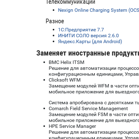
Телекоммуникации
Nexign Online Charging System (OC
Разное
1С:Предприятие 7.7
ИНИТИ СОЛО версия 2.6.0
Яндекс.Карты (для Android)
Заменяет иностранные продукт
BMC Helix ITSM
Решение для автоматизации процессов
конфигурационным единицами, Управл
Clicksoft WFM
Замещение модулей WFM в части опти
мобильное приложение для выездного
Система апробирована с десятками т
Comarch Field Service Management
Замещение модулей FSM в части опти
мобильное приложение для выездного
HPE Service Manager
Решение для автоматизации процессов
конфигурационным единицами, Управл