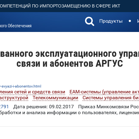
КОМПЕТЕНЦИЙ ПО ИМПОРТОЗАМЕЩЕНИЮ В СФЕРЕ ИКТ
Продукты
ного Обеспечения
ванного эксплуатационного управ
связи и абонентов АРГУС
v-svyazi-i-abonentov.html
ения сетей и средств связи
EAM-системы (управление ак
аструктурой
Телекоммуникации
Системы управления би
2791
Дата решения: 09.02.2017
Приказ Минкомсвязи Росс
бработки и анализа информации о пользователях, лицензия