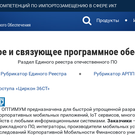
КОМПЕТЕНЦИЙ ПО ИМПОРТОЗАМЕЩЕНИЮ В СФЕРЕ ИКТ
Продукты
ного Обеспечения
ое и связующее программное обе
Раздел Единого реестра отечественного ПО
Рубрикатор Единого Реестра
●
Рубрикатор АРПП
оступа «Циркон 36СТ»
ОПТИМУМ предназначена для быстрой упрощенной разраб
орпоративных мобильных приложений, IoT сервисов, мног
ойств с любыми информационными системами.
Заказчики
—
x), прикладного ПО, интеграторы, производители мобильных 
сследований Корпоративной Мобильности Финансового уни