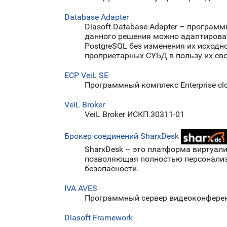
Database Adapter
Diasoft Database Adapter – програ
данного решения можно адаптировать
PostgreSQL без изменения их исходн
проприетарных СУБД в пользу их св
ECP VeiL SE
Программный комплекс Enterprise clou
VeiL Broker
VeiL Broker ИСКП.30311-01
Брокер соединений SharxDesk
SharxDesk – это платформа виртуали
позволяющая полностью персонализ
безопасности.
IVA AVES
Программный сервер видеоконферен
Diasoft Framework