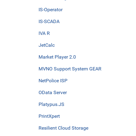
IS-Operator
IS-SCADA
IVA R
JetCalc
Market Player 2.0
MVNO Support System GEAR
NetPolice ISP
OData Server
Platypus.JS
PrintXpert
Resilient Cloud Storage