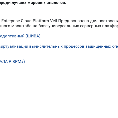
реди лучших мировых аналогов.
nterprise Cloud Platform VeiLПредназначена для построен
ного масштаба на базе универсальных серверных платформ
 адаптивный (ШИВА)
виртуализации вычислительных процессов защищенных оп
КАЛА-Р ВРМ»)