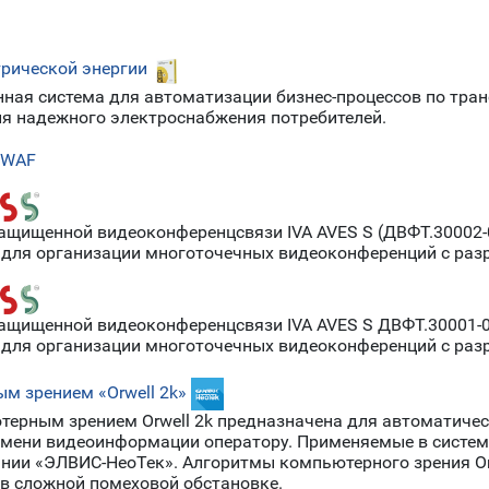
рической энергии
я система для автоматизации бизнес-процессов по транс
ия надежного электроснабжения потребителей.
 WAF
ащищенной видеоконференцсвязи IVA AVES S (ДВФТ.30002
ля организации многоточечных видеоконференций с разр
защищенной видеоконференцсвязи IVA AVES S ДВФТ.30001-
ля организации многоточечных видеоконференций с разр
м зрением «Orwell 2k»
ерным зрением Orwell 2k предназначена для автоматичес
ремени видеоинформации оператору. Применяемые в систем
нии «ЭЛВИС-НеоТек». Алгоритмы компьютерного зрения Or
 в сложной помеховой обстановке.