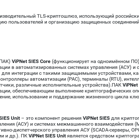
оизводительный TLS-криптошлюз, использующий российски
ию пользователей и организацию защищенных соединений 
(ПАК)
ViPNet SIES Core
(функционирует на одноимённом ПО)
ции в автоматизированных системах управления (АСУ) и
й для интеграции с такими защищаемыми устройствами, к
нтроллеры автоматизации (PAC), терминалы (RTU), интелл
етчики, различные исполнительные устройства).ПАК
ViPNet
ции, обеспечивающим выполнение криптографических оп
анение, использование и поддержание жизненного цикла кл
SIES Unit
– это компонент решения
ViPNet SIES
для крипто
вления (АСУ) и системах межмашинного взаимодействия (
тивно-диспетчерского управления АСУ (SCADA-серверы, OPC
и и др.). ПК
ViPNet SIES Unit
является средством криптог