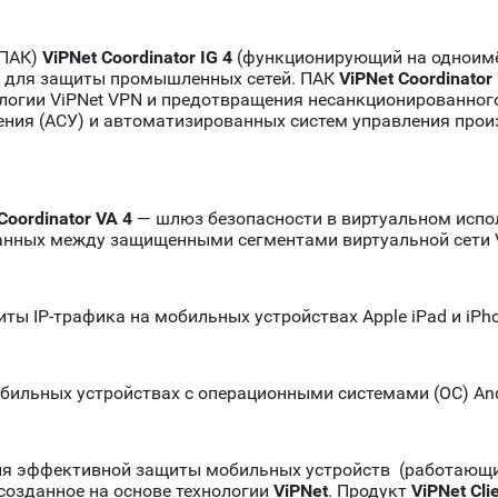
(ПАК)
ViPNet Coordinator IG 4
(функционирующий на одноимён
 для защиты промышленных сетей. ПАК
ViPNet Coordinator 
логии ViPNet VPN и предотвращения несанкционированног
ния (АСУ) и автоматизированных систем управления прои
Coordinator VA 4
— шлюз безопасности в виртуальном испо
анных между защищенными сегментами виртуальной сети Vi
ы IP-трафика на мобильных устройствах Apple iPad и iPh
ильных устройствах с операционными системами (ОС) And
я эффективной защиты мобильных устройств (работающих 
 созданное на основе технологии
ViPNet
. Продукт
ViPNet Clie