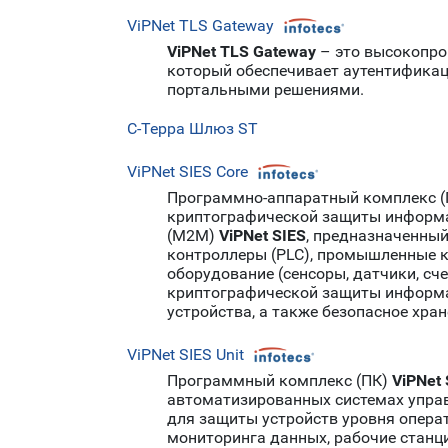
ViPNet TLS Gateway
ViPNet TLS Gateway
– это высокопр
который обеспечивает аутентификац
портальными решениями.
С-Терра Шлюз ST
ViPNet SIES Core
Программно-аппаратный комплекс 
криптографической защиты информа
(М2М)
ViPNet SIES
, предназначенны
контроллеры (PLC), промышленные ко
оборудование (сенсоры, датчики, сч
криптографической защиты информа
устройства, а также безопасное хр
ViPNet SIES Unit
Программный комплекс (ПК)
ViPNet 
автоматизированных системах упра
для защиты устройств уровня опера
мониторинга данных, рабочие станци