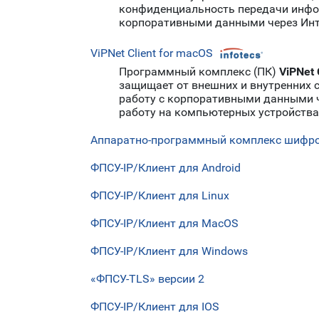
конфиденциальность передачи инфор
корпоративными данными через Инт
ViPNet Client for macOS
Программный комплекс (ПК)
ViPNet 
защищает от внешних и внутренних с
работу с корпоративными данными ч
работу на компьютерных устройствах
Аппаратно-программный комплекс шифро
ФПСУ-IP/Клиент для Android
ФПСУ-IP/Клиент для Linux
ФПСУ-IP/Клиент для MacOS
ФПСУ-IP/Клиент для Windows
«ФПСУ-TLS» версии 2
ФПСУ-IP/Клиент для IOS