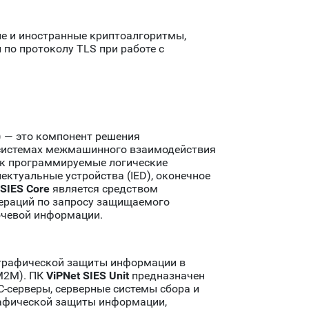
е и иностранные криптоалгоритмы,
по протоколу TLS при работе с
 — это компонент решения
 системах межмашинного взаимодействия
ак программируемые логические
ектуальные устройства (IED), оконечное
 SIES Core
является средством
ераций по запросу защищаемого
ючевой информации.
графической защиты информации в
М2М). ПК
ViPNet SIES Unit
предназначен
-серверы, серверные системы сбора и
рафической защиты информации,