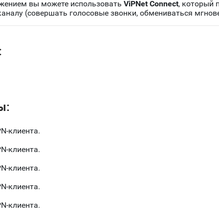
ожением вы можете использовать
ViPNet Connect
, который 
аналу (совершать голосовые звонки, обмениваться мгно
:
ы:
N-клиента.
N-клиента.
N-клиента.
N-клиента.
N-клиента.