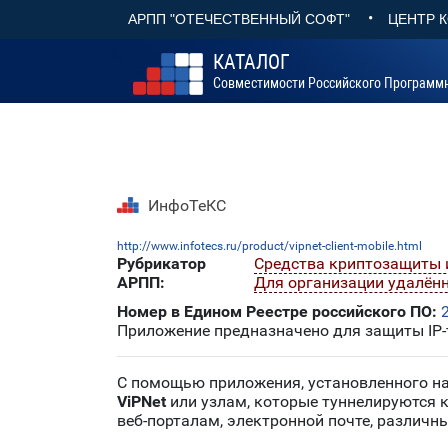
•
АРПП "ОТЕЧЕСТВЕННЫЙ СОФТ"
ЦЕНТР 
КАТАЛОГ
Совместимости Российского Программ
ИнфоТеКС
http://www.infotecs.ru/product/vipnet-client-mobile.html
Рубрикатор
Средства криптозащиты
АРПП:
Для организации удалён
Номер в Едином Реестре российского ПО:
Приложение предназначено для защиты IP-т
С помощью приложения, установленного на
ViPNet
или узлам, которые туннелируются
веб-порталам, электронной почте, различ