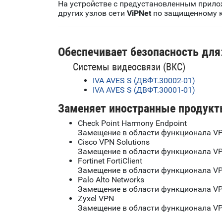
На устройстве с предустановленным прил
других узлов сети
ViPNet
по защищенному к
Обеспечивает безопасность для
Системы видеосвязи (ВКС)
IVA AVES S (ДВФТ.30002-01)
IVA AVES S (ДВФТ.30001-01)
Заменяет иностранные продукт
Check Point Harmony Endpoint
Замещение в области функционала VP
Cisco VPN Solutions
Замещение в области функционала VP
Fortinet FortiClient
Замещение в области функционала VP
Palo Alto Networks
Замещение в области функционала VP
Zyxel VPN
Замещение в области функционала VP