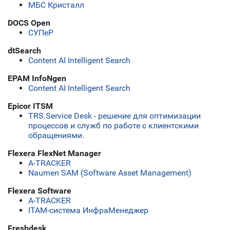
МБС Кристалл
DOCS Open
СУПеР
dtSearch
Content AI Intelligent Search
EPAM InfoNgen
Content AI Intelligent Search
Epicor ITSM
TRS.Service Desk - решение для оптимизации
процессов и служб по работе с клиентскими
обращениями.
Flexera FlexNet Manager
A-TRACKER
Naumen SAM (Software Asset Management)
Flexera Software
A-TRACKER
ITAM-система ИнфраМенеджер
Freshdesk