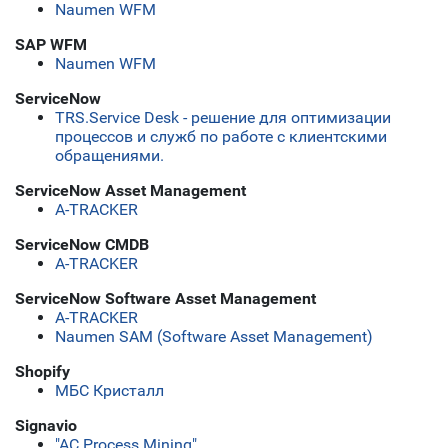
Naumen WFM
SAP WFM
Naumen WFM
ServiceNow
TRS.Service Desk - решение для оптимизации
процессов и служб по работе с клиентскими
обращениями.
ServiceNow Asset Management
A-TRACKER
ServiceNow CMDB
A-TRACKER
ServiceNow Software Asset Management
A-TRACKER
Naumen SAM (Software Asset Management)
Shopify
МБС Кристалл
Signavio
"АС Process Mining"