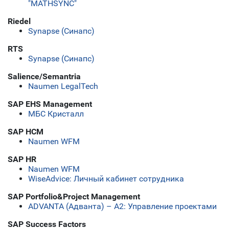
"MATHSYNC"
Riedel
Synapse (Синапс)
RTS
Synapse (Синапс)
Salience/Semantria
Naumen LegalTech
SAP EHS Management
МБС Кристалл
SAP HCM
Naumen WFM
SAP HR
Naumen WFM
WiseAdvice: Личный кабинет сотрудника
SAP Portfolio&Project Management
ADVANTA (Адванта) – А2: Управление проектами
SAP Success Factors