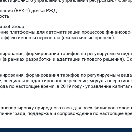
вестиционного управления, управления ресурсами. Форми
пания (ВРК-1) дочка РЖД
ость.
tsot Group
ние платформы для автоматизации процессов финансово-
эффективности персонала (ежемесячные процесс).
нирования, формирования тарифов по регулируемым видам
и (в рамках разработки и адаптации типового решения). Э
нирования, формирования тарифов по регулируемым видам
и, специально адаптированное решение, модуль оперативно
да по настоящее время, в 2019 году - управление капитал
нспортировку природного газа для всех филиалов головно
ининграда; поддержка и сопровождение по настоящее время