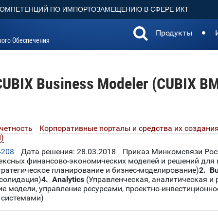
КОМПЕТЕНЦИЙ ПО ИМПОРТОЗАМЕЩЕНИЮ В СФЕРЕ ИКТ
Продукты
ного Обеспечения
CUBIX Business Modeler (CUBIX BM
тчетность
Корпоративные порталы и средства их создани
)
4208
Дата решения: 28.03.2018
Приказ Минкомсвязи Росс
ексных финансово-экономических моделей и решений для
тратегическое планирование и бизнес-моделирование)
2. B
солидация)
4. Anal
ytics
(Управленческая, аналитическая и 
ие модели, управление ресурсами, проектно-инвестиционно
 системами)