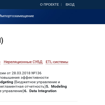
О ПРОЕКТЕ
ВХОД
Импортозамещение
)
я
Нереляционные СУБД
ETL-системы
ии от 28.03.2018 №136
 повышения эффективности
udgeting
(Бюджетное управление и
регламентная отчетность)
5. Modeling
е управление)
6. Data Integration