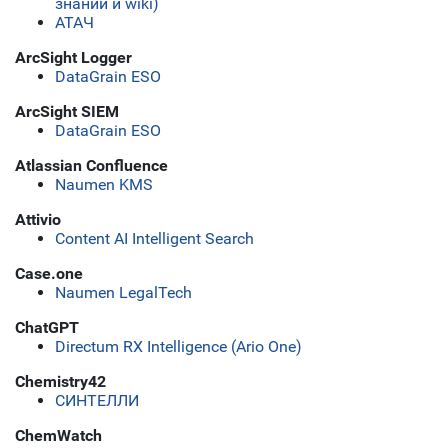
знаний и wiki)
АТАЧ
ArcSight Logger
DataGrain ESO
ArcSight SIEM
DataGrain ESO
Atlassian Confluence
Naumen KMS
Attivio
Content AI Intelligent Search
Case.one
Naumen LegalTech
ChatGPT
Directum RX Intelligence (Ario One)
Chemistry42
СИНТЕЛЛИ
ChemWatch