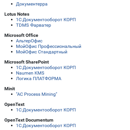
Документерра
Lotus Notes
1C:Документооборот КОРП
TDMS Фарватер
Microsoft Office
АльтерОфис
МойОфис Профессиональный
МойОфис Стандартный
Microsoft SharePoint
1C:Документооборот КОРП
Naumen KMS
Логика ПЛАТФОРМА
Minit
"АС Process Mining"
OpenText
1C:Документооборот КОРП
OpenText Documentum
1C:Документооборот КОРП