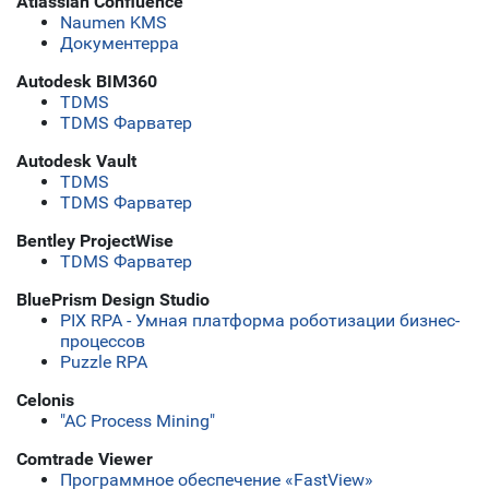
Atlassian Confluence
Naumen KMS
Документерра
Autodesk BIM360
TDMS
TDMS Фарватер
Autodesk Vault
TDMS
TDMS Фарватер
Bentley ProjectWise
TDMS Фарватер
BluePrism Design Studio
PIX RPA - Умная платформа роботизации бизнес-
процессов
Puzzle RPA
Celonis
"АС Process Mining"
Comtrade Viewer
Программное обеспечение «FastView»