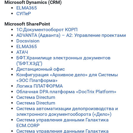
Microsoft Dynamics (CRM)
ELMA365
СУПеР
Microsoft SharePoint
1C:Документооборот КОРП
ADVANTA (Адванта) – А2: Управление проектами
Docsvision
ELMA365
АТАЧ
БФТ.Хранилище электронных документов
("БФТ.ХЭД")
Дистанционный офис
Конфигурация «Архивное дело» для Системы
«ЭОС Платформа»
Логика ПЛАТФОРМА
Облачная DPA платформа «DocTrix Platform»
Система Directum
Система Directum
Система автоматизации делопроизводства и
электронного документооборота («Дело»)
Система управления данными Галактика
ECM.CORP
Система управления данными Галактика