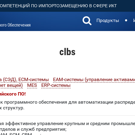
КОМПЕТЕНЦИЙ ПО ИМПОРТОЗАМЕЩЕНИЮ В СФЕРЕ ИКТ
Продукты
ного Обеспечения
clbs
 (СЭД), ECM-системы
EAM-системы (управление активам
нет вещей)
MES
ERP-системы
ийского ПО!
программного обеспечения для автоматизации распредел
 структур.
ая эффективное управление крупным и средним промышле
тделов и служб предприятия;
EAM, SCM, CRM, ….;