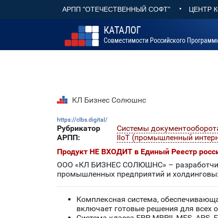
•
АРПП "ОТЕЧЕСТВЕННЫЙ СОФТ"
ЦЕНТР 
КАТАЛОГ
Совместимости Российского Программ
КЛ Бизнес Солюшнс
https://clbs.digital/
Рубрикатор
Системы документооборота
АРПП:
IIoT (промышленный интер
Продукт НЕ ВХОДИТ в Единый Реестр росс
ООО «КЛ БИЗНЕС СОЛЮШНС» – разработчик 
промышленных предприятий и холдинговых
Комплексная система, обеспечивающ
включает готовые решения для всех о
Система класса ERP, MRPII, MES, APS, 