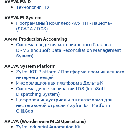
AVEVA P&ID
Технология: ТХ
AVEVA PI System
Программный комплекс АСУ ТП «Лацерта»
(SCADA / DCS)
Aveva Production Accounting
Система сведения материального баланса I-
DRMS (InduSoft Data Reconciliation Management
System)
AVEVA System Platform
Zyfra IIOT Platform / Платформа промышленного
интернета вещей
Информационная платформа Дельта-К
Система диспетчеризации I-DS (InduSoft
Dispatching System)
Цифровая индустриальная платформа для
нефтегазовой отрасли / Zyfra IIoT Platform
Oil&Gas
AVEVA (Wonderware MES Operations)
Zyfra Industrial Automation Kit