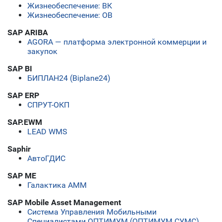
Жизнеобеспечение: ВК
Жизнеобеспечение: ОВ
SAP ARIBA
AGORA — платформа электронной коммерции и
закупок
SAP BI
БИПЛАН24 (Biplane24)
SAP ERP
СПРУТ-ОКП
SAP.EWM
LEAD WMS
Saphir
АвтоГДИС
SAP ME
Галактика АММ
SAP Mobile Asset Management
Система Управления Мобильными
Специалистами ОПТИМУМ (ОПТИМУМ СУМС)