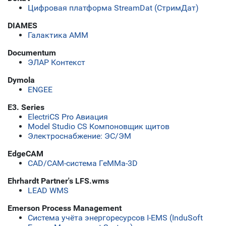
Цифровая платформа StreamDat (СтримДат)
DIAMES
Галактика АММ
Documentum
ЭЛАР Контекст
Dymola
ENGEE
E3. Series
ElectriCS Pro Авиация
Model Studio CS Компоновщик щитов
Электроснабжение: ЭС/ЭМ
EdgeCAM
CAD/CAM-система ГеММа-3D
Ehrhardt Partner's LFS.wms
LEAD WMS
Emerson Process Management
Система учёта энергоресурсов I-EMS (InduSoft