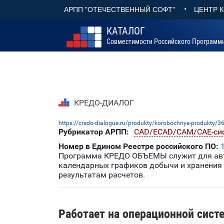
•
АРПП "ОТЕЧЕСТВЕННЫЙ СОФТ"
ЦЕНТР 
КАТАЛОГ
Совместимости Российского Программ
КРЕДО-ДИАЛОГ
https://credo-dialogue.ru/produkty/korobochnye-produkty/3
Рубрикатор АРПП:
CAD/ECAD/CAM/CAE-си
Номер в Едином Реестре российского ПО:
Программа КРЕДО ОБЪЕМЫ служит для авто
календарных графиков добычи и хранения 
результатам расчетов.
Работает на операционной сист