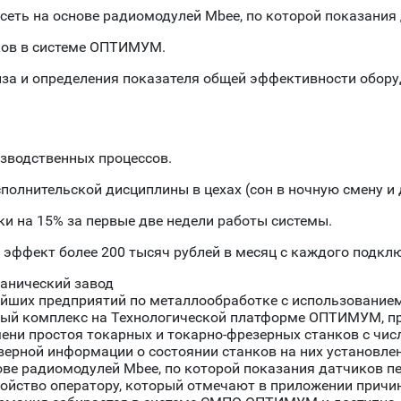
 сеть на основе радиомодулей Mbee, по которой показания
ков в системе ОПТИМУМ.
а и определения показателя общей эффективности оборуд
зводственных процессов.
полнительской дисциплины в цехах (сон в ночную смену и д
и на 15% за первые две недели работы системы.
эффект более 200 тысяч рублей в месяц с каждого подклю
анический завод
йших предприятий по металлообработке с использованием
ный комплекс на Технологической платформе ОПТИМУМ, пр
ени простоя токарных и токарно-фрезерных станков с чи
ерной информации о состоянии станков на них установлен
ове радиомодулей Mbee, по которой показания датчиков п
ойство оператору, который отмечают в приложении причин