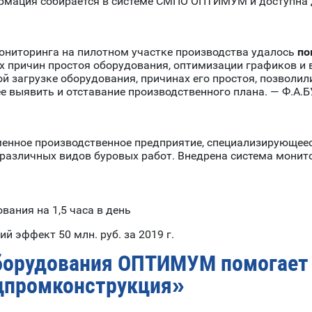
формация собирается в системе СМПО ОПТИМУМ и доступна 
мониторинга на пилотном участке производства удалось
по
 причин простоя оборудования, оптимизации графиков и 
 загрузке оборудования, причинах его простоя, позволил
нее выявить и отставание производственного плана. — 
менное производственное предприятие, специализирующеес
 различных видов буровых работ. Внедрена система мони
вания на 1,5 часа в день
 эффект 50 млн. руб. за 2019 г.
борудования ОПТИМУМ помогает 
ецпромконструкция»