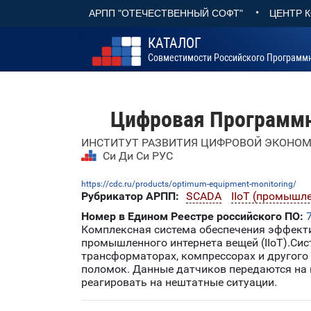
•
АРПП "ОТЕЧЕСТВЕННЫЙ СОФТ"
ЦЕНТР 
КАТАЛОГ
Совместимости Российского Программ
Цифровая Программн
ИНСТИТУТ РАЗВИТИЯ ЦИФРОВОЙ ЭКОНО
Си Ди Си РУС
https://cdc.ru/products/optimum-equipment-monitoring/
Рубрикатор АРПП:
SCADA
IIoT (промышл
Номер в Едином Реестре российского ПО:
Комплексная система обеспечения эффекти
промышленного интернета вещей (IIoT).Сист
трансформаторах, компрессорах и другого
поломок. Данные датчиков передаются на 
реагировать на нештатные ситуации.