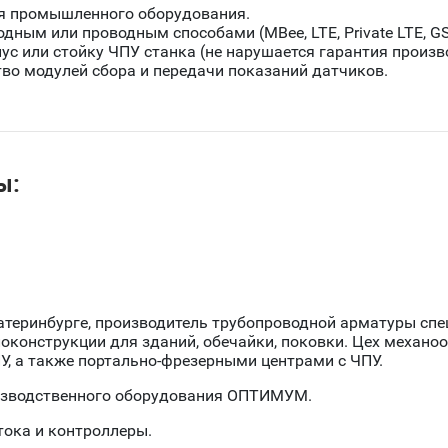
я промышленного оборудования.
ным или проводным способами (MBee, LTE, Private LTE, GSM
пус или стойку ЧПУ станка (не нарушается гарантия произ
во модулей сбора и передачи показаний датчиков.
ы:
атеринбурге, производитель трубопроводной арматуры сп
локонструкции для зданий, обечайки, поковки. Цех механ
У, а также портально-фрезерными центрами с ЧПУ.
изводственного оборудования ОПТИМУМ.
тока и контроллеры.