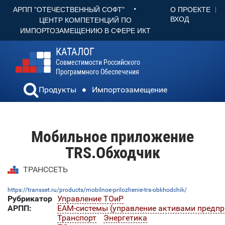
•
О ПРОЕКТЕ
АРПП "ОТЕЧЕСТВЕННЫЙ СОФТ"
ВХОД
ЦЕНТР КОМПЕТЕНЦИЙ ПО
ИМПОРТОЗАМЕЩЕНИЮ В СФЕРЕ ИКТ
КАТАЛОГ
Совместимости Российского
Программного Обеспечения
Продукты
Импортозамещение
Мобильное приложение
TRS.Обходчик
ТРАНССЕТЬ
https://transset.ru/products/mobilnoe-prilozhenie-trs-obkhodchik/
Рубрикатор
Управление ТОиР
АРПП:
EAM-системы (управление активами предпр
Транспорт
Энергетика