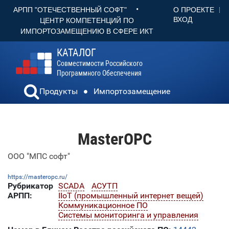
•
О ПРОЕКТЕ
АРПП "ОТЕЧЕСТВЕННЫЙ СОФТ"
ВХОД
ЦЕНТР КОМПЕТЕНЦИЙ ПО
ИМПОРТОЗАМЕЩЕНИЮ В СФЕРЕ ИКТ
КАТАЛОГ
Совместимости Российского
Программного Обеспечения
Продукты
Импортозамещение
MasterOPC
ООО "МПС софт"
https://masteropc.ru/
Рубрикатор
SCADA
АСУТП
АРПП:
IIoT (промышленный интернет вещей)
Коммуникационное ПО
Системы мониторинга и управления