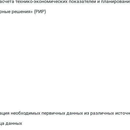
счета технико-экономических показателей и планирован
урные решения» (РИР)
ация необходимых первичных данных из различных источ
ща данных