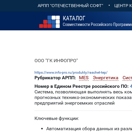
•
АРПП "ОТЕЧЕСТВЕННЫЙ СОФТ"
ЦЕНТР 
КАТАЛОГ
Совместимости Российского Программ
ООО "ГК ИНФОПРО"
https://www.info-pro.ru/produkty/raschet-tep/
Рубрикатор АРПП:
MES
Энергетика
Сис
Номер в Едином Реестре российского ПО:
Система, позволяющая выполнять весь ком
прогнозных технико-экономических показ
предприятий энергоемких отраслей
Ключевые функции:
Автоматизация сбора данных из разл