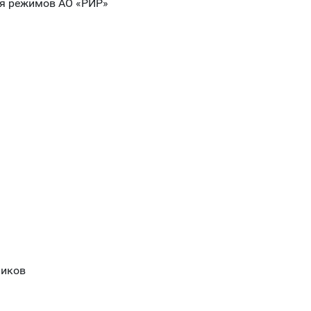
ия режимов АО «РИР»
ников