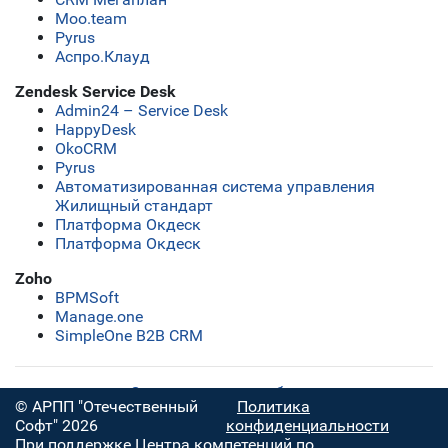
Moo.team
Pyrus
Аспро.Клауд
Zendesk Service Desk
Admin24 – Service Desk
HappyDesk
OkoCRM
Pyrus
Автоматизированная система управления
Жилищный стандарт
Платформа Окдеск
Платформа Окдеск
Zoho
BPMSoft
Manage.one
SimpleOne B2B CRM
Скачать полную таблицу
© АРПП "Отечественный
Политика
Софт" 2026
конфиденциальности
При поддержке Центра компетенций по