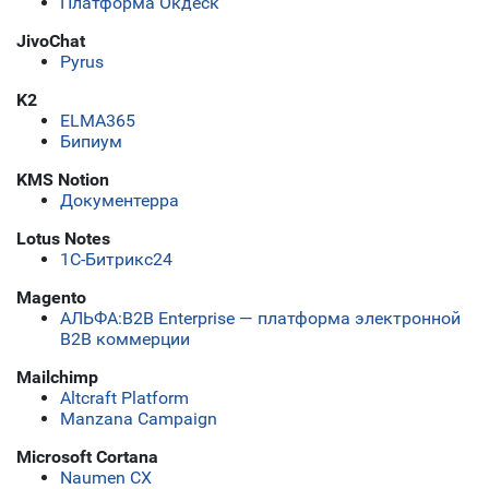
Платформа Окдеск
JivoChat
Pyrus
K2
ELMA365
Бипиум
KMS Notion
Документерра
Lotus Notes
1С-Битрикс24
Magento
АЛЬФА:B2B Enterprise — платформа электронной
B2B коммерции
Mailchimp
Altcraft Platform
Manzana Campaign
Microsoft Cortana
Naumen CX