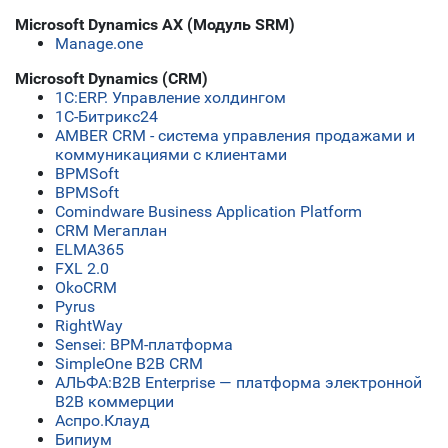
Microsoft Dynamics AX (Модуль SRM)
Manage.one
Microsoft Dynamics (CRM)
1С:ERP. Управление холдингом
1С-Битрикс24
AMBER CRM - система управления продажами и
коммуникациями с клиентами
BPMSoft
BPMSoft
Comindware Business Application Platform
CRM Мегаплан
ELMA365
FXL 2.0
OkoCRM
Pyrus
RightWay
Sensei: BPM-платформа
SimpleOne B2B CRM
АЛЬФА:B2B Enterprise — платформа электронной
B2B коммерции
Аспро.Клауд
Бипиум