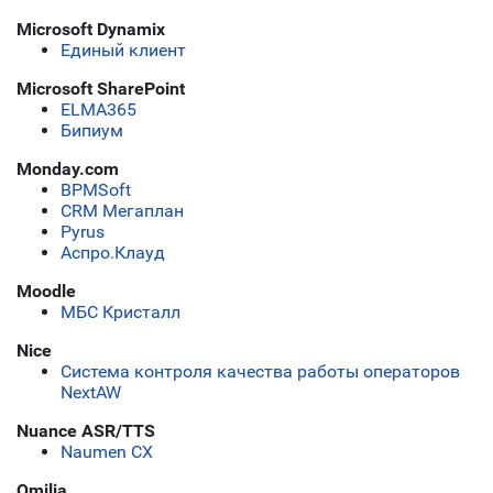
Microsoft Dynamix
Единый клиент
Microsoft SharePoint
ELMA365
Бипиум
Monday.com
BPMSoft
CRM Мегаплан
Pyrus
Аспро.Клауд
Moodle
МБС Кристалл
Nice
Cистема контроля качества работы операторов
NextAW
Nuance ASR/TTS
Naumen CX
Omilia.