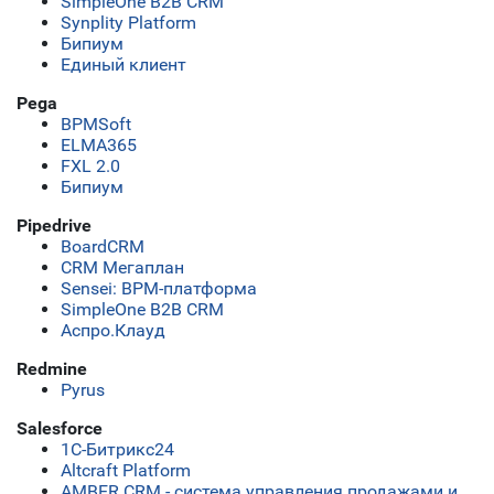
SimpleOne B2B CRM
Synplity Platform
Бипиум
Единый клиент
Pega
BPMSoft
ELMA365
FXL 2.0
Бипиум
Pipedrive
BoardCRM
CRM Мегаплан
Sensei: BPM-платформа
SimpleOne B2B CRM
Аспро.Клауд
Redmine
Pyrus
Salesforce
1С-Битрикс24
Altcraft Platform
AMBER CRM - система управления продажами и