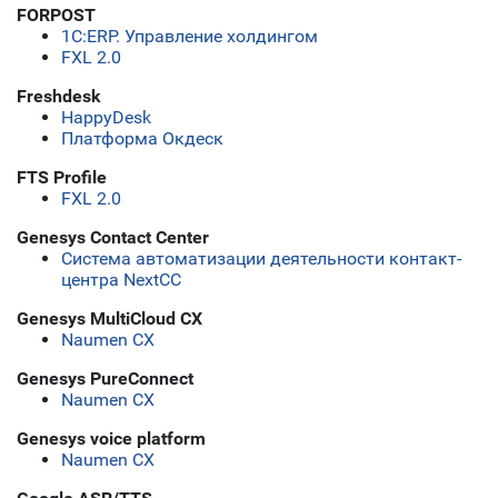
FORPOST
1С:ERP. Управление холдингом
FXL 2.0
Freshdesk
HappyDesk
Платформа Окдеск
FTS Profile
FXL 2.0
Genesys Contact Center
Система автоматизации деятельности контакт-
центра NextCC
Genesys MultiCloud CX
Naumen CX
Genesys PureConnect
Naumen CX
Genesys voice platform
Naumen CX