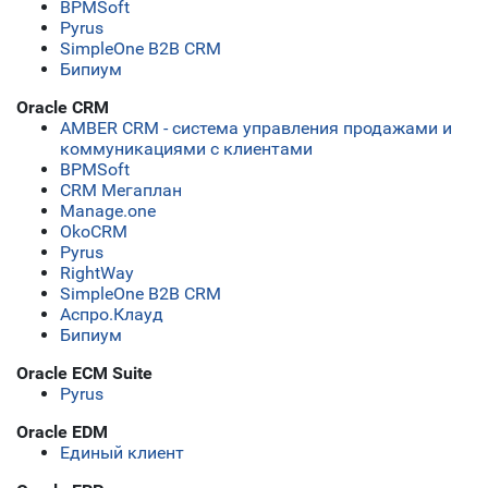
BPMSoft
Pyrus
SimpleOne B2B CRM
Бипиум
Oracle CRM
AMBER CRM - система управления продажами и
коммуникациями с клиентами
BPMSoft
CRM Мегаплан
Manage.one
OkoCRM
Pyrus
RightWay
SimpleOne B2B CRM
Аспро.Клауд
Бипиум
Oracle ECM Suite
Pyrus
Oracle EDM
Единый клиент