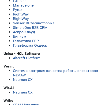
FXL 2.0
Manage.one
Pyrus
RightWay
RightWay
Sensei: BPM-платформа
SimpleOne B2B CRM
Аспро.Клауд
Бипиум
Галактика ERP
Платформа Окдеск
Unica - HCL Software
Altcraft Platform
Verint
Cистема контроля качества работы операторов
NextAW
Naumen CX
Wit.AI
Naumen CX
Wrike
CRM Мегаплан