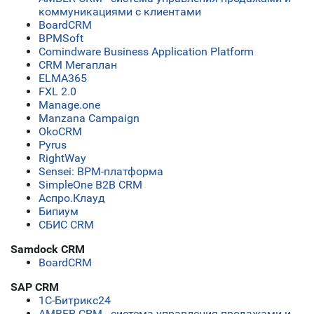
коммуникациями с клиентами
BoardCRM
BPMSoft
Comindware Business Application Platform
CRM Мегаплан
ELMA365
FXL 2.0
Manage.one
Manzana Campaign
OkoCRM
Pyrus
RightWay
Sensei: BPM-платформа
SimpleOne B2B CRM
Аспро.Клауд
Бипиум
СБИС CRM
Samdock CRM
BoardCRM
SAP CRM
1С-Битрикс24
AMBER CRM - система управления продажами и