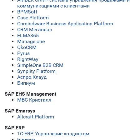
коммуникациями с клиентами
BPMSoft
Case Platform
Comindware Business Application Platform
CRM Мегаплан
ELMA365
Manage.one
OkoCRM
Pyrus
RightWay
SimpleOne B2B CRM
Synplity Platform
Аспро.Клауд
Бипиум
SAP EHS Management
МБС Кристалл
SAP Emarsys
Altcraft Platform
SAP ERP
1С:ERP. Управление холдингом
Бипиум