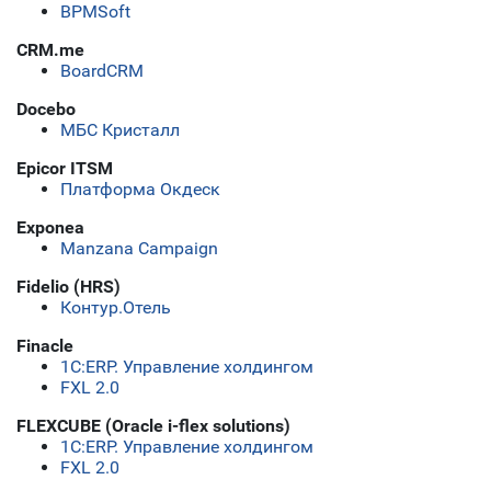
BPMSoft
CRM.me
BoardCRM
Docebo
МБС Кристалл
Epicor ITSM
Платформа Окдеск
Exponea
Manzana Campaign
Fidelio (HRS)
Контур.Отель
Finacle
1С:ERP. Управление холдингом
FXL 2.0
FLEXCUBE (Oracle i-flex solutions)
1С:ERP. Управление холдингом
FXL 2.0