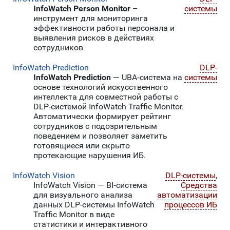
InfoWatch Person Monitor
–
системы
инструмент для мониторинга
эффективности работы персонала и
выявления рисков в действиях
сотрудников
InfoWatch Prediction
DLP-
InfoWatch Prediction
— UBA‑система на
системы
основе технологий искусственного
интеллекта для совместной работы с
DLP-системой InfoWatch Traffic Monitor.
Автоматически формирует рейтинг
сотрудников с подозрительным
поведением и позволяет заметить
готовящиеся или скрыто
протекающие нарушения ИБ.
InfoWatch Vision
DLP-системы
,
InfoWatch Vision — BI‑система
Средства
для визуального анализа
автоматизации
данных DLP-системы InfoWatch
процессов ИБ
Traffic Monitor в виде
статистики и интерактивного