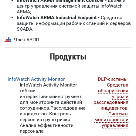
InfoWatch ARMA Management Console -
Единый
центр управления системой защиты InfoWatch
ARMA;
InfoWatch ARMA Industrial Endpoint -
Cредство
защиты информации рабочих станций и серверов
SCADA.
Член АРПП
Продукты
InfoWatch Activity Monitor
DLP-системы
,
InfoWatch Activity Monitor —
Средства
гибкий
обнаружения
интерактивныйинструмент
угроз и
для мониторинга действий
расследования
сотрудников.Расследование
инцидентов
,
инцидентов. Контроль
Системы
персон из групп риска.
мониторинга и
Анализ эффективности
управления
персонала