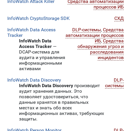
InfoWatch Attack Killer
Средства автоматизации
процессов ИБ
InfoWatch CryptoStorage SDK
СХД
InfoWatch Data Access
DLP-системы
,
Средства
Tracker
автоматизации процессов
InfoWatch Data
ИБ
,
Средства
Access Tracker
—
обнаружения угроз и
DCAP-система для
расследования
аудита и управления
инцидентов
информационными
активами
InfoWatch Data Discovery
DLP-
InfoWatch Data Discovery
производит
системы
аудит хранения данных. Это
позволяет удостовериться, что
данные хранятся в правильных
местах и знать обо всех
информационных активах, требующих
защиты.
InfoWatch Person Monitor
DLP-