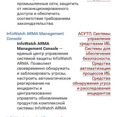
промышленные сети, защитить
от несанкционированного
доступа и обеспечить
соответствие требованиям
законодательства.
InfoWatch ARMA Management
АСУТП
,
Системы
Console
управления
InfoWatch ARMA
средствами ИБ
,
Management Console
—
Системы для
единый центр управления
обеспечения
системой защиты InfoWatch
безопасности
,
ARMA. Позволяет
Средства
своевременно обнаружить
автоматизации
и заблокировать угрозы,
процессов ИБ
,
настроить автоматическое
Средства
реагирование на
обнаружения угроз
инциденты и
и расследования
централизованно
инцидентов
управлять обновлениями
продуктов комплексной
системы InfoWatch ARMA