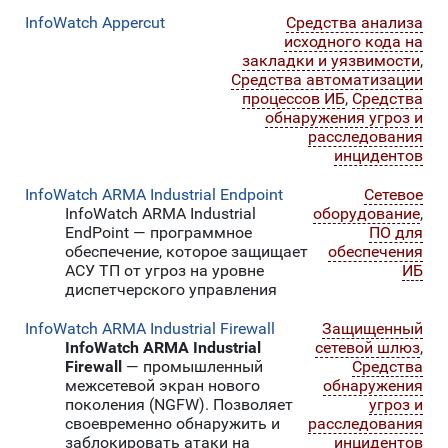
InfoWatch Appercut
Средства анализа
исходного кода на
закладки и уязвимости
,
Средства автоматизации
процессов ИБ
,
Средства
обнаружения угроз и
расследования
инцидентов
InfoWatch ARMA Industrial Endpoint
Сетевое
InfoWatch ARMA Industrial
оборудование
,
EndPoint — программное
ПО для
обеспечение, которое защищает
обеспечения
АСУ ТП от угроз на уровне
ИБ
диспетчерского управления
InfoWatch ARMA Industrial Firewall
Защищенный
InfoWatch ARMA Industrial
сетевой шлюз
,
Firewall
— промышленный
Средства
межсетевой экран нового
обнаружения
поколения (NGFW). Позволяет
угроз и
своевременно обнаружить и
расследования
заблокировать атаки на
инцидентов