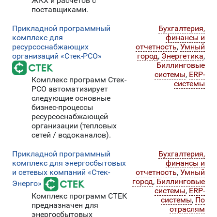
ЖКХ и расчетов с
поставщиками.
Прикладной программный
Бухгалтерия,
комплекс для
финансы и
ресурсоснабжающих
отчетность
,
Умный
организаций «Стек-РСО»
город
,
Энергетика
,
Биллинговые
системы
,
ERP-
Комплекс программ Стек-
системы
РСО автоматизирует
следующие основные
бизнес-процессы
ресурсоснабжающей
организации (тепловых
сетей / водоканалов).
Прикладной программный
Бухгалтерия,
комплекс для энергосбытовых
финансы и
и сетевых компаний «Стек-
отчетность
,
Умный
город
,
Биллинговые
Энерго»
системы
,
ERP-
Комплекс программ СТЕК
системы
,
По
предназначен для
отраслям
энергосбытовых