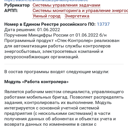
https://stack-it.ru/avtomatizacziya-raboty-kontrolerov/
Рубрикатор
Системы управления задачами
АРПП:
Системы мониторинга и управление энерго
Умный город
Энергетика
Номер в Едином Реестре российского ПО:
13737
Дата решения: 01.06.2022
Поручение Минцифры России от 01.06.2022 б/н
Программный продукт «Стек-Контролер» реализован
для автоматизации работы службы контролеров
энергосбытовых, электросетевых компаний и
ресурсоснабжающих организаций.
В состав программы входят следующие модули:
Модуль «Работа контролера»
Является рабочим местом специалиста, управляющего
работами мобильных бригад. Позволяет распределять
задания, контролировать их выполнение. Модуль
интегрируется с основной учетной системой
предприятия (с несколькими системами) в части
получения данных об абонентах и объектах учета и
возврата данных по изменениям в связи с