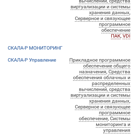
вычислений, средства
виртуализации и системы
хранения данных
,
Серверное и связующее
программное
обеспечение
ПАК
,
VDI
СКАЛА-Р МОНИТОРИНГ
СКАЛА-Р Управление
Прикладное программное
обеспечение общего
назначения
,
Средства
обеспечения облачных и
распределенных
вычислений, средства
виртуализации и системы
хранения данных
,
Серверное и связующее
программное
обеспечение
,
Системы
мониторинга и
управления