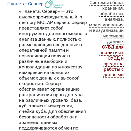
Системы сбора,
Планета: Сервер
хранения,
«Планета. Сервер» — это
обработки,
высокопроизводительный in
анализа,
memory MOLAP сервер. Сервер
моделирования
представляет собой
и визуализации
инструмент для многомерного
массивов
анализа данных, полностью
данных
размещающий все данные в
СУБД для
оперативной памяти и
аналитики
,
позволяющий получать
СУБД и
различные выборки и
средства
консолидации по множеству
работы с
измерений на больших
данными
объемах данных с высокой
скоростью. Сервер
обеспечивает организацию
разграничения прав доступа
на различных уровнях: база,
куб, элемент измерения,
ячейка куба. Для обеспечения
безопасности обработки и
хранения данных
поддерживаются обмен по