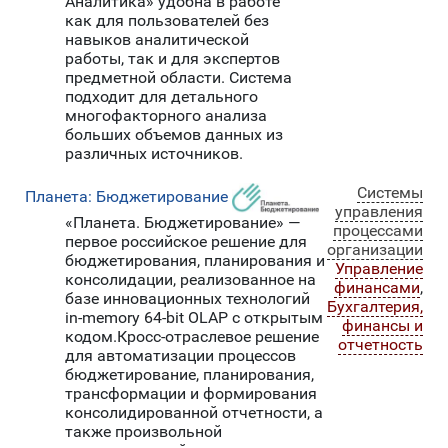
Аналитика» удобна в работе
как для пользователей без
навыков аналитической
работы, так и для экспертов
предметной области. Система
подходит для детального
многофакторного анализа
больших объемов данных из
различных источников.
Системы
Планета: Бюджетирование
управления
«Планета. Бюджетирование» —
процессами
первое российское решение для
организации
бюджетирования, планирования и
Управление
консолидации, реализованное на
финансами
,
базе инновационных технологий
Бухгалтерия,
in-memory 64-bit OLAP с открытым
финансы и
кодом.Кросс-отраслевое решение
отчетность
для автоматизации процессов
бюджетирование, планирования,
трансформации и формирования
консолидированной отчетности, а
также произвольной