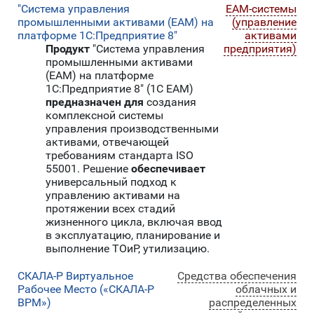
"Система управления
EAM-системы
промышленными активами (EAM) на
(управление
платформе 1С:Предприятие 8"
активами
Продукт
"Система управления
предприятия)
промышленными активами
(EAM) на платформе
1С:Предприятие 8" (1С EAM)
предназначен для
создания
комплексной системы
управления производственными
активами, отвечающей
требованиям стандарта ISO
55001. Решение
обеспечивает
универсальный подход к
управлению активами на
протяжении всех стадий
жизненного цикла, включая ввод
в эксплуатацию, планирование и
выполнение ТОиР, утилизацию.
СКАЛА-Р Виртуальное
Средства обеспечения
Рабочее Место («СКАЛА-Р
облачных и
ВРМ»)
распределенных