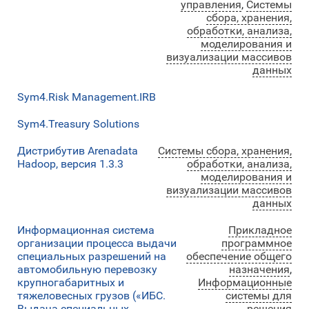
управления
,
Системы
сбора, хранения,
обработки, анализа,
моделирования и
визуализации массивов
данных
Sym4.Risk Management.IRB
Sym4.Treasury Solutions
Дистрибутив Arenadata
Системы сбора, хранения,
Hadoop, версия 1.3.3
обработки, анализа,
моделирования и
визуализации массивов
данных
Информационная система
Прикладное
организации процесса выдачи
программное
специальных разрешений на
обеспечение общего
автомобильную перевозку
назначения
,
крупногабаритных и
Информационные
тяжеловесных грузов («ИБС.
системы для
Выдача специальных
решения