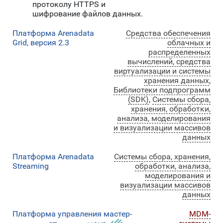
протоколу HTTPS и
шифрование файлов данных.
Платформа Arenadata
Средства обеспечения
Grid, версия 2.3
облачных и
распределенных
вычислений, средства
виртуализации и системы
хранения данных
,
Библиотеки подпрограмм
(SDK)
,
Системы сбора,
хранения, обработки,
анализа, моделирования
и визуализации массивов
данных
Платформа Arenadata
Системы сбора, хранения,
Streaming
обработки, анализа,
моделирования и
визуализации массивов
данных
Платформа управления мастер-
MDM-