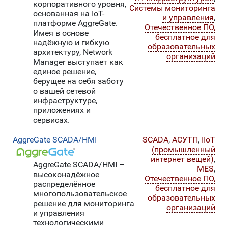
корпоративного уровня,
Системы мониторинга
основанная на IoT-
и управления
,
платформе AggreGate.
Отечественное ПО,
Имея в основе
бесплатное для
надёжную и гибкую
образовательных
архитектуру, Network
организаций
Manager выступает как
единое решение,
берущее на себя заботу
о вашей сетевой
инфраструктуре,
приложениях и
сервисах.
AggreGate SCADA/HMI
SCADA
,
АСУТП
,
IIoT
(промышленный
интернет вещей)
,
AggreGate SCADA/HMI –
MES
,
высоконадёжное
Отечественное ПО,
распределённое
бесплатное для
многопользовательское
образовательных
решение для мониторинга
организаций
и управления
технологическими