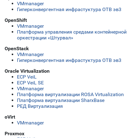
VMmanager
Гиперконвергентная инфрастуктура ОТВ эв3
OpenShift
VMmanager
Платформа управления средами контейнерной
оркестрации «Штурвал»
OpenStack
VMmanager
Гиперконвергентная инфрастуктура ОТВ эв3
Oracle Virtualization
ECP VeiL
ECP VeiL SE
VMmanager
Платформа виртуализации ROSA Virtualization
Платформа виртуализации SharxBase
РЕД Виртуализация
oVirt
VMmanager
Proxmox