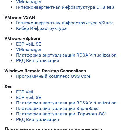
VMmanager
Гиперконвергентная инфрастуктура ОТВ эв3
VMware VSAN
Гиперконвергентная инфраструктура vStack
Кибер Инфраструктура
VMware vSphere
ECP VeiL SE
VMmanager
Платформа виртуализации ROSA Virtualization
РЕД Виртуализация
Windows Remote Desktop Connections
Программный комплекс OSS Core
Xen
ECP VeiL
ECP VeiL SE
Платформа виртуализации ROSA Virtualization
Платформа виртуализации SharxBase
Платформа виртуализации "Горизонт-ВС"
РЕД Виртуализация
Программно определяемые хранилища