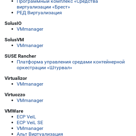
Программный комплекс «Средства
виртуализации «Брест»
РЕД Виртуализация
SolusIO
VMmanager
SolusVM
VMmanager
SUSE Rancher
Платформа управления средами контейнерной
оркестрации «Штурвал»
Virtualizor
VMmanager
Virtuozzo
VMmanager
VMWare
ECP VeiL
ECP VeiL SE
VMmanager
Альт Виртуализация