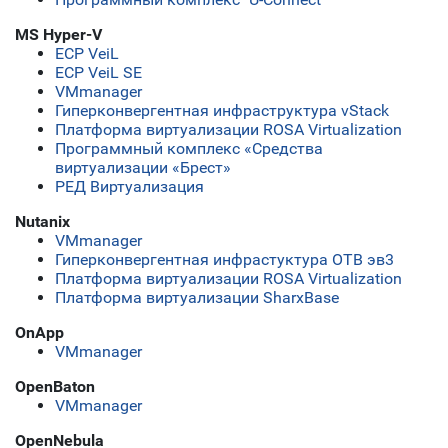
MS Hyper-V
ECP VeiL
ECP VeiL SE
VMmanager
Гиперконвергентная инфраструктура vStack
Платформа виртуализации ROSA Virtualization
Программный комплекс «Средства
виртуализации «Брест»
РЕД Виртуализация
Nutanix
VMmanager
Гиперконвергентная инфрастуктура ОТВ эв3
Платформа виртуализации ROSA Virtualization
Платформа виртуализации SharxBase
OnApp
VMmanager
OpenBaton
VMmanager
OpenNebula