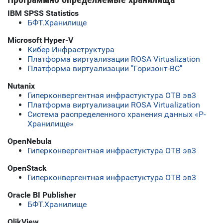
IBM SPSS Statistics
БФТ.Хранилище
Microsoft Hyper-V
Кибер Инфраструктура
Платформа виртуализации ROSA Virtualization
Платформа виртуализации "Горизонт-ВС"
Nutanix
Гиперконвергентная инфрастуктура ОТВ эв3
Платформа виртуализации ROSA Virtualization
Система распределенного хранения данных «Р-
Хранилище»
OpenNebula
Гиперконвергентная инфрастуктура ОТВ эв3
OpenStack
Гиперконвергентная инфрастуктура ОТВ эв3
Oracle BI Publisher
БФТ.Хранилище
QlikView