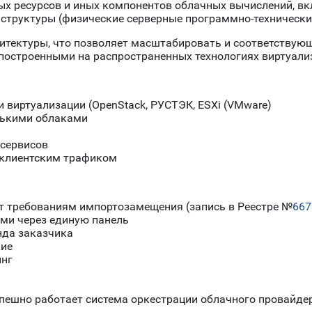
 ресурсов и иных компонентов облачных вычислений, вкл
структуры (физические серверные программно-технически
хитектуры, что позволяет масштабировать и соответству
построенными на распространенных технологиях виртуали
виртуализации (OpenStack, РУСТЭК, ESXi (VMware)
лькими облаками
-сервисов
 клиентским трафиком
ет требованиям импортозамещения (запись в Реестре №
667
ми через единую панель
нда заказчика
ние
нг
спешно работает система оркестрации облачного провайд