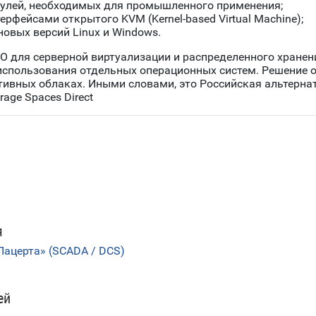
улей, необходимых для промышленного применения;
рфейсами открытого KVM (Kernel-based Virtual Machine);
овых версий Linux и Windows.
ПО для серверной виртуализации и распределенного хране
 использования отдельных операционных систем. Решение
тивных облаках. Иными словами, это Российская альтерна
orage Spaces Direct
я
ацерта» (SCADA / DCS)
ей