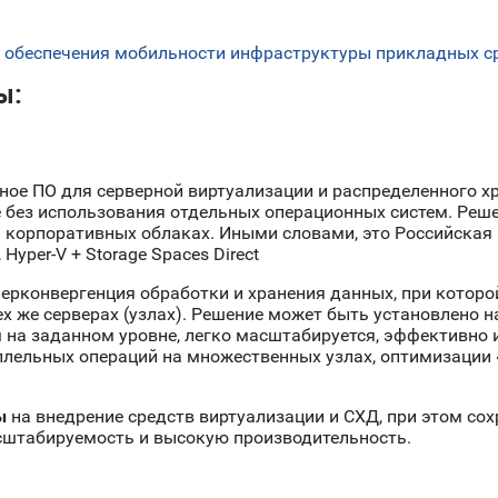
 обеспечения мобильности инфраструктуры прикладных с
ы:
мное ПО для серверной виртуализации и распределенного 
е без использования отдельных операционных систем. Ре
и корпоративных облаках. Иными словами, это Российская
, Hyper-V + Storage Spaces Direct
перконвергенция обработки и хранения данных, при котор
х же серверах (узлах). Решение может быть установлено н
на заданном уровне, легко масштабируется, эффективно и
ллельных операций на множественных узлах, оптимизации
ы
на внедрение средств виртуализации и СХД, при этом со
асштабируемость и высокую производительность.