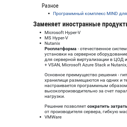
Разное
Программный комплекс MIND для
Заменяет иностранные продукт
Microsoft Hyper-V
MS Hyper-V
Nutanix
Росплатформа
- отечественное систе
установки на серверное оборудовани
для серверной виртуализации в ЦОД 
+ VSAN, Microsoft Azure Stack и Nutanix
Основное преимущество решения - ги
хранилище размещаются на одних и те
настраивается программным образом 
высокопроизводительно за счет пара
нагрузки.
Решение позволяет
сократить затрат
от производителя сервера, гибкую м
VMWare