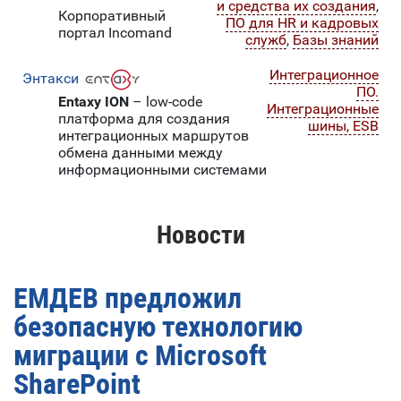
и средства их создания
,
Корпоративный
ПО для HR и кадровых
портал Incomand
служб
,
Базы знаний
Интеграционное
Энтакси
ПО.
Entaxy ION
– low-code
Интеграционные
платформа для создания
шины, ESB
интеграционных маршрутов
обмена данными между
информационными системами
Новости
ЕМДЕВ предложил
безопасную технологию
миграции с Microsoft
SharePoint