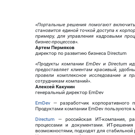
«Портальные решения помогают включить в
становится единой точкой доступа к корпо
примеру, для управления кадровыми проц
бизнес-процессов».
Артем Пермяков
директор по развитию бизнеса Directum
«Продукты компании EmDev и Directum ид
предоставляет клиентам красивый, удобны
провели комплексное исследование и п
сотрудникам компаний»
.
Алексей Какунин
генеральный директор EmDev
EmDev
— разработчик корпоративного по
Продуктами компании EmDev пользуются мн
Directum
— российская ИТ-компания, ра
процессами и документами. ИТ-решения
возможностями, подходят для стабильной 