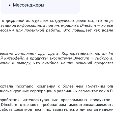
 цифровой контур всех сотрудников, даже тех, кто не 
ративной информации, а при интеграции с Directum — ко вс
ессами или проектной работы. Это повышает как вовле
еально дополняют друг друга. Корпоративный портал I
й интерфейс, а продукты экосистемы Directum — гибкую
ришли к выводу, что симбиоз наших решений предостав
ртала Incomand, компания с более чем 15-летним оп
огие крупные корпорации в различных сегментах как в Ро
зработчик интеллектуальных программных продуктов
 Directum отвечают требованиям импортонезависимос
работы десятков тысяч пользователей, отличаются надеж