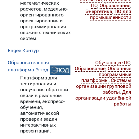
математических
ПО
,
Образование
,
расчетов, модельно-
Энергетика
,
ПО для
ориентированного
промышленности
проектирования и
программирования
сложных технических
систем.
Engee Контур
Образовательная
Обучающее ПО
,
Образование
,
Облачные
платформа Этюд
программные
Платформа для
платформы
,
Системы
тестирования и
организации групповой
получения обратной
работы
,
Для
связи в реальном
организации удалённой
времени, экспресс-
работы
обучения,
автоматической
проверки задач,
интерактивных
презентаций.