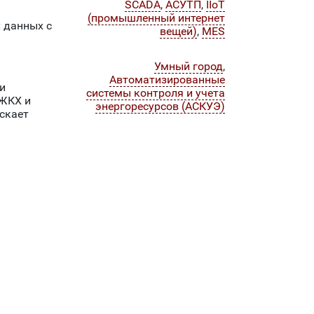
SCADA
,
АСУТП
,
IIoT
(промышленный интернет
х данных с
вещей)
,
MES
Умный город
,
Автоматизированные
и
системы контроля и учета
 ЖКХ и
энергоресурсов (АСКУЭ)
скает