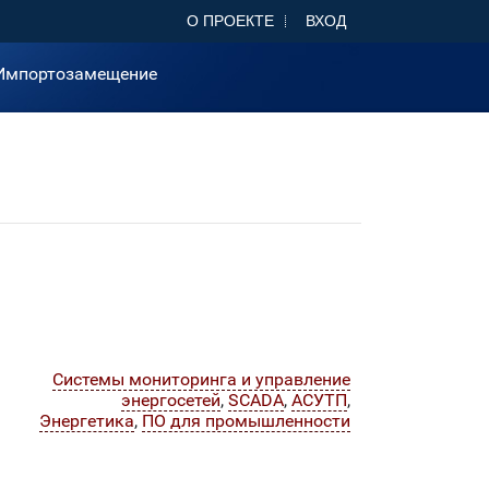
О ПРОЕКТЕ
ВХОД
Импортозамещение
Системы мониторинга и управление
энергосетей
,
SCADA
,
АСУТП
,
Энергетика
,
ПО для промышленности