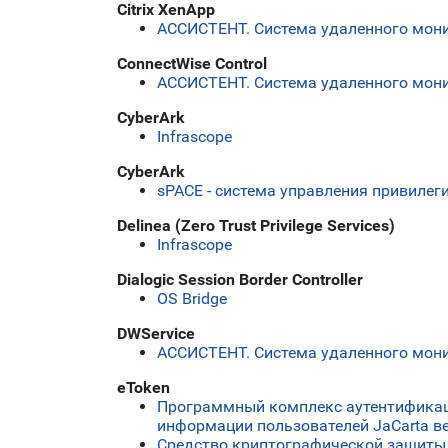
Citrix XenApp
АССИСТЕНТ. Система удаленного мони
ConnectWise Control
АССИСТЕНТ. Система удаленного мони
CyberArk
Infrascope
CyberArk
sPACE - система управления привиле
Delinea (Zero Trust Privilege Services)
Infrascope
Dialogic Session Border Controller
OS Bridge
DWService
АССИСТЕНТ. Система удаленного мони
eToken
Программный комплекс аутентификац
информации пользователей JaCarta ве
Средство криптографической защиты