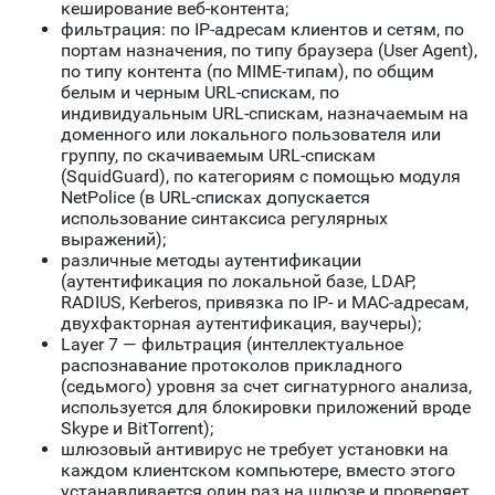
кеширование веб-контента;
фильтрация: по IP-адресам клиентов и сетям, по
портам назначения, по типу браузера (User Agent),
по типу контента (по MIME-типам), по общим
белым и черным URL-спискам, по
индивидуальным URL-спискам, назначаемым на
доменного или локального пользователя или
группу, по скачиваемым URL-спискам
(SquidGuard), по категориям с помощью модуля
NetPolice (в URL-списках допускается
использование синтаксиса регулярных
выражений);
различные методы аутентификации
(аутентификация по локальной базе, LDAP,
RADIUS, Kerberos, привязка по IP- и MAC-адресам,
двухфакторная аутентификация, ваучеры);
Layer 7 — фильтрация (интеллектуальное
распознавание протоколов прикладного
(седьмого) уровня за счет сигнатурного анализа,
используется для блокировки приложений вроде
Skype и BitTorrent);
шлюзовый антивирус не требует установки на
каждом клиентском компьютере, вместо этого
устанавливается один раз на шлюзе и проверяет