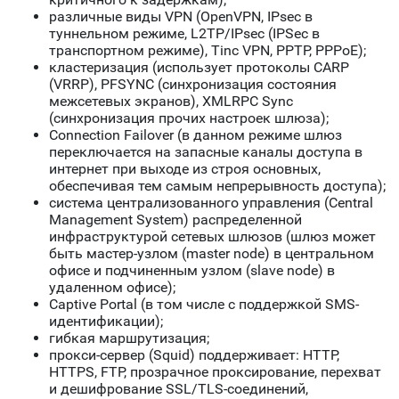
различные виды VPN (OpenVPN, IPsec в
туннельном режиме, L2TP/IPsec (IPSec в
транспортном режиме), Tinc VPN, PPTP, PPPoE);
кластеризация (использует протоколы CARP
(VRRP), PFSYNC (синхронизация состояния
межсетевых экранов), XMLRPC Sync
(синхронизация прочих настроек шлюза);
Connection Failover (в данном режиме шлюз
переключается на запасные каналы доступа в
интернет при выходе из строя основных,
обеспечивая тем самым непрерывность доступа);
система централизованного управления (Central
Management System) распределенной
инфраструктурой сетевых шлюзов (шлюз может
быть мастер-узлом (master node) в центральном
офисе и подчиненным узлом (slave node) в
удаленном офисе);
Captive Portal (в том числе с поддержкой SMS-
идентификации);
гибкая маршрутизация;
прокси-сервер (Squid) поддерживает: HTTP,
HTTPS, FTP, прозрачное проксирование, перехват
и дешифрование SSL/TLS-соединений,