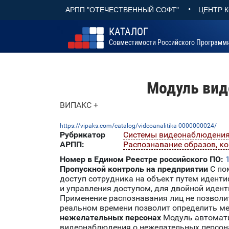
•
АРПП "ОТЕЧЕСТВЕННЫЙ СОФТ"
ЦЕНТР 
КАТАЛОГ
Совместимости Российского Программ
Модуль вид
ВИПАКС +
https://vipaks.com/catalog/videoanalitika-0000000024/
Рубрикатор
Системы видеонаблюдени
АРПП:
Распознавание образов, к
Номер в Едином Реестре российского ПО:
Пропускной контроль на предприятии
С по
доступ сотрудника на объект путем иденти
и управления доступом, для двойной идент
Применение распознавания лиц не позволи
реальном времени позволит определить ме
нежелательных персонах
Модуль автомати
видеонаблюдения о нежелательных персонах