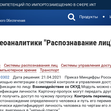
КОМПЕТЕНЦИЙ ПО ИМПОРТОЗАМЕЩЕНИЮ В СФЕРЕ ИКТ
Продукты
ного Обеспечения
еоаналитики "Распознавание лиц"
я
Системы распознавания лиц
Системы управления дост
омпьютерное зрение
Транспорт
10302
Дата решения: 21.04.2021
Приказ Минцифры Росси
мощью интеграции с системой контроля и управления дос
фикации по лицу.
Взаимодействие со СКУД
Модуль можно и
ификации личности. Карточку-пропуск могут передать друг
т получить доступ по чужому пропуску.
Контроль перемещ
стонахождение определенного человека и путь его переме
чески идентифицирует личность человека по чертам его 
, внесенных в "черный список".