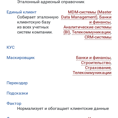
Эталонный адресный справочник
Единый клиент
MDM-системы (Master
Собирает эталонную
Data Management)
,
Банки
клиентскую базу
и финансы
,
из всех учетных
Аналитические системы
систем компании.
(BI)
,
Телекоммуникации
,
CRM-системы
КУС
Маскировщик
Банки и финансы
,
Строительство
,
Страхование
,
Телекоммуникации
Перекодер
Подсказки
Фактор
Нормализует и обогащает клиентские данные