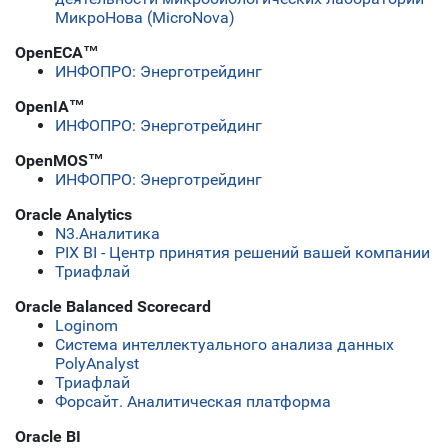
МикроНова (MicroNova)
OpenECA™
ИНФОПРО: Энерготрейдинг
OpenIA™
ИНФОПРО: Энерготрейдинг
OpenMOS™
ИНФОПРО: Энерготрейдинг
Oracle Analytics
N3.Аналитика
PIX BI - Центр принятия решений вашей компании
Триафлай
Oracle Balanced Scorecard
Loginom
Система интеллектуального анализа данных
PolyAnalyst
Триафлай
Форсайт. Аналитическая платформа
Oracle BI