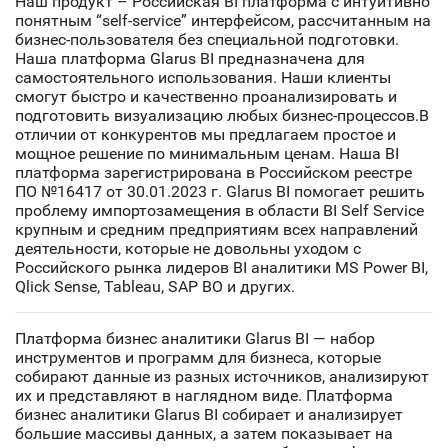
Наш продукт – Российская BI платформа с интуитивно
понятным “self-service” интерфейсом, рассчитанным на
бизнес-пользователя без специальной подготовки.
Наша платформа Glarus BI предназначена для
самостоятельного использования. Наши клиенты
смогут быстро и качественно проанализировать и
подготовить визуализацию любых бизнес-процессов.В
отличии от конкурентов мы предлагаем простое и
мощное решение по минимальным ценам. Наша BI
платформа зарегистрирована в Российском реестре
ПО №16417 от 30.01.2023 г. Glarus BI помогает решить
проблему импортозамещения в области BI Self Service
крупным и средним предприятиям всех направлений
деятельности, которые не довольны уходом с
Российского рынка лидеров BI аналитики MS Power BI,
Qlick Sense, Tableau, SAP BO и других.
Платформа бизнес аналитики Glarus BI — набор
инструментов и программ для бизнеса, которые
собирают данные из разных источников, анализируют
их и представляют в наглядном виде. Платформа
бизнес аналитики Glarus BI собирает и анализирует
большие массивы данных, а затем показывает на