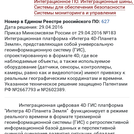
Интеграционное ПО. Интеграционные шины,
Системы для обеспечения безопасности
Системы мониторинга и управления
Номер в Едином Реестре российского ПО:
627
Дата решения: 29.04.2016
Приказ Минкомсвязи России от 29.04.2016 №183
Интеграционная платформа «Интегра 4D-Планета
Земля», представляющая собой универсальную
геоинформационную систему (ГИС),
спроектированную в формате 4D, где все
наблюдаемые объекты, а также используемое
оборудование (датчики, сенсоры, контроллеры,
камеры, равно как и видеопотоки) имеют привязку к
реальным географическим координатам и времени.
Указанное техническое решение защищено Патентами
РФ №2667793 и №2602389.
Интеграционная цифровая 4D ГИС платформа
"Интегра 4D-Планета Земля" функционирует в режиме
реального времени в формате трехмерной
геоинформационной системы (ГИС) с ретроспективной
информационной базой данных и перспективной
оценкой сценариев развития ситуации, обладает